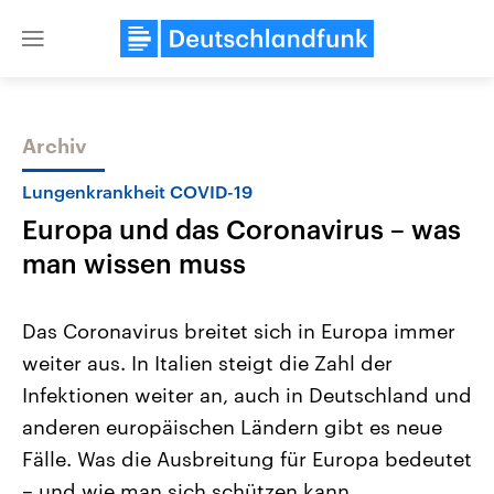
Close
menu
Archiv
Themen
Lungenkrankheit COVID-19
Europa und das Coronavirus – was
man wissen muss
Das Coronavirus breitet sich in Europa immer
weiter aus. In Italien steigt die Zahl der
Landtagswahl Sachsen-Anhalt
USA
Infektionen weiter an, auch in Deutschland und
2026
Aktuelle Beiträge, Analys
Alle Informationen
Hintergründe
anderen europäischen Ländern gibt es neue
Sachsen-Anhalt wählt am 6.
Wirtschaftlich und militäri
September 2026 einen neuen
gehören die Vereinigten S
Fälle. Was die Ausbreitung für Europa bedeutet
Landtag. Seit 2021 wird das
den mächtigsten Ländern 
– und wie man sich schützen kann.
Bundesland von einer Koalition aus
mit großem Einfluss auf d