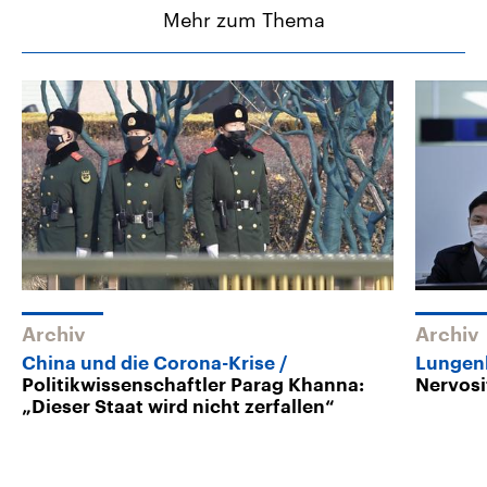
Mehr zum Thema
Archiv
Archiv
China und die Corona-Krise
Lungenk
Politikwissenschaftler Parag Khanna:
Nervosi
„Dieser Staat wird nicht zerfallen“