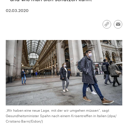
CDU, SPD und FDP regiert.-
aktuelle Weltgeschehen.
Umfragen, Prognosen,
02.03.2020
Wahlprogramme, aktuelle Berichte
Sendungen
Programm
Podcasts
und Hintergründe zu den Parteien
und Kandidaten der anstehenden
Wahl.
Link
Emai
kopieren/te
Audio-Archiv
„Wir haben eine neue Lage, mit der wir umgehen müssen“, sagt
Gesundheitsminister Spahn nach einem Krisentreffen in Italien (dpa/
Cristiano Barni/Eidon/)