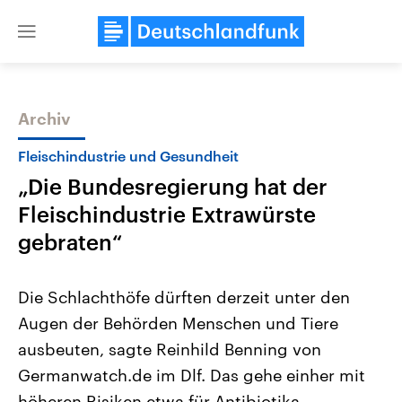
Close
menu
Archiv
Themen
Fleischindustrie und Gesundheit
„Die Bundesregierung hat der
Fleischindustrie Extrawürste
gebraten“
Die Schlachthöfe dürften derzeit unter den
Landtagswahl Sachsen-Anhalt
USA
Augen der Behörden Menschen und Tiere
2026
Aktuelle Beiträge, Analys
Alle Informationen
Hintergründe
ausbeuten, sagte Reinhild Benning von
Sachsen-Anhalt wählt am 6.
Wirtschaftlich und militäri
September 2026 einen neuen
gehören die Vereinigten S
Germanwatch.de im Dlf. Das gehe einher mit
Landtag. Seit 2021 wird das
den mächtigsten Ländern 
Bundesland von einer Koalition aus
höheren Risiken etwa für Antibiotika-
mit großem Einfluss auf d