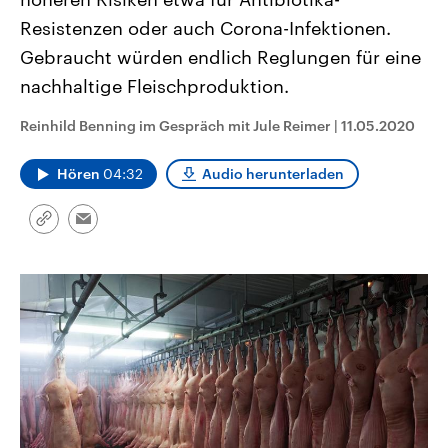
CDU, SPD und FDP regiert.-
aktuelle Weltgeschehen.
Resistenzen oder auch Corona-Infektionen.
Umfragen, Prognosen,
Wahlprogramme, aktuelle Berichte
Gebraucht würden endlich Reglungen für eine
Sendungen
Programm
Podcasts
und Hintergründe zu den Parteien
und Kandidaten der anstehenden
nachhaltige Fleischproduktion.
Wahl.
Audio-Archiv
Reinhild Benning im Gespräch mit Jule Reimer
|
11.05.2020
Hören
04:32
Audio herunterladen
Link
Email
kopieren/teilen