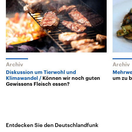
Archiv
Archiv
Diskussion um Tierwohl und
Mehrwe
Klimawandel
Können wir noch guten
um zu bi
Gewissens Fleisch essen?
Entdecken Sie den Deutschlandfunk