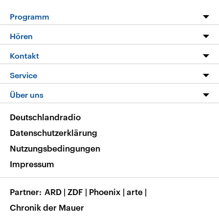
Programm
Programm
Hören
Alle Sendungen
Livestream
Kontakt
Die Nachrichten
Audios
Hörerservice
Service
Nachrichtenleicht
Podcasts
Social Media
FAQ
Über uns
Neue Beiträge auf dlf.de
Deutschlandfunk App
Newsletter
Deutschlandradio
Themen-Schwerpunkte
Nachrichten App
Deutschlandradio
Veranstaltungen
Presse
Frequenzen
Datenschutzerklärung
Musikliste
Ausbildung und Karriere
Nutzungsbedingungen
RSS
Transparenz
Impressum
Korrekturen
Barrierefreiheit
Partner
ARD
|
ZDF
|
Phoenix
|
arte
|
Chronik der Mauer