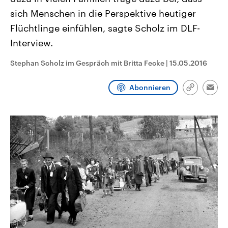
CDU, SPD und FDP regiert.-
aktuelle Weltgeschehen.
sich Menschen in die Perspektive heutiger
Umfragen, Prognosen,
Wahlprogramme, aktuelle Berichte
Flüchtlinge einfühlen, sagte Scholz im DLF-
Sendungen
Programm
Podcasts
und Hintergründe zu den Parteien
und Kandidaten der anstehenden
Interview.
Wahl.
Audio-Archiv
Stephan Scholz im Gespräch mit Britta Fecke
|
15.05.2016
Abonnieren
Link
Emai
kopieren/te