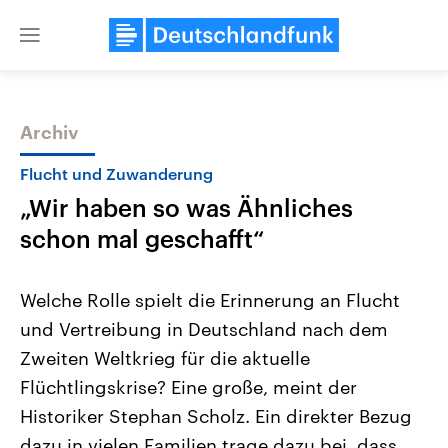
Close
menu
Archiv
Themen
Flucht und Zuwanderung
„Wir haben so was Ähnliches
schon mal geschafft“
Welche Rolle spielt die Erinnerung an Flucht
und Vertreibung in Deutschland nach dem
Landtagswahl Sachsen-Anhalt
USA
Zweiten Weltkrieg für die aktuelle
2026
Aktuelle Beiträge, Analys
Alle Informationen
Hintergründe
Flüchtlingskrise? Eine große, meint der
Sachsen-Anhalt wählt am 6.
Wirtschaftlich und militäri
September 2026 einen neuen
gehören die Vereinigten S
Historiker Stephan Scholz. Ein direkter Bezug
Landtag. Seit 2021 wird das
den mächtigsten Ländern 
dazu in vielen Familien trage dazu bei, dass
Bundesland von einer Koalition aus
mit großem Einfluss auf d