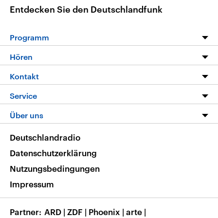
Entdecken Sie den Deutschlandfunk
Programm
Programm
Hören
Alle Sendungen
Livestream
Kontakt
Die Nachrichten
Audios
Hörerservice
Service
Nachrichtenleicht
Podcasts
Social Media
FAQ
Über uns
Neue Beiträge auf dlf.de
Deutschlandfunk App
Newsletter
Deutschlandradio
Themen-Schwerpunkte
Nachrichten App
Deutschlandradio
Veranstaltungen
Presse
Frequenzen
Datenschutzerklärung
Musikliste
Ausbildung und Karriere
Nutzungsbedingungen
RSS
Transparenz
Impressum
Korrekturen
Barrierefreiheit
Partner
ARD
|
ZDF
|
Phoenix
|
arte
|