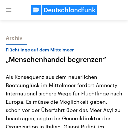
Close
menu
Archiv
Themen
Flüchtlinge auf dem Mittelmeer
„Menschenhandel begrenzen“
Als Konsequenz aus dem neuerlichen
Bootsunglück im Mittelmeer fordert Amnesty
International sichere Wege für Flüchtlinge nach
Landtagswahl Sachsen-Anhalt
USA
Europa. Es müsse die Möglichkeit geben,
2026
Aktuelle Beiträge, Analys
Alle Informationen
schon vor der Überfahrt über das Meer Asyl zu
Hintergründe
Sachsen-Anhalt wählt am 6.
Wirtschaftlich und militäri
beantragen, sagte der Generaldirektor der
September 2026 einen neuen
gehören die Vereinigten S
Landtag. Seit 2021 wird das
den mächtigsten Ländern 
Organisation in Italien, Gianni Rufini, im
Bundesland von einer Koalition aus
mit großem Einfluss auf d