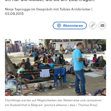
CDU, SPD und FDP regiert.-
aktuelle Weltgeschehen.
Umfragen, Prognosen,
Ninja Taprogge im Gespräch mit Tobias Armbrüster
|
Wahlprogramme, aktuelle Berichte
02.09.2015
Sendungen
Programm
Podcasts
und Hintergründe zu den Parteien
und Kandidaten der anstehenden
Wahl.
Abonnieren
Audio-Archiv
Link
Emai
kopieren/te
Flüchtlinge warten auf Möglichkeiten der Weiterreise und campieren
am Busbahnhof in Belgrad. (picture alliance / dpa / Thomas Brey)