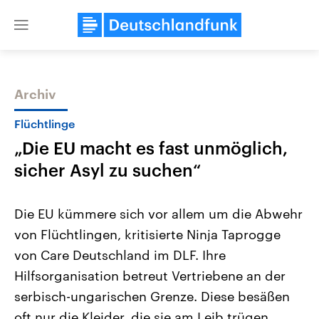
Close
menu
Archiv
Themen
Flüchtlinge
„Die EU macht es fast unmöglich,
sicher Asyl zu suchen“
Die EU kümmere sich vor allem um die Abwehr
von Flüchtlingen, kritisierte Ninja Taprogge
Landtagswahl Sachsen-Anhalt
USA
von Care Deutschland im DLF. Ihre
2026
Aktuelle Beiträge, Analys
Alle Informationen
Hintergründe
Hilfsorganisation betreut Vertriebene an der
Sachsen-Anhalt wählt am 6.
Wirtschaftlich und militäri
September 2026 einen neuen
gehören die Vereinigten S
serbisch-ungarischen Grenze. Diese besäßen
Landtag. Seit 2021 wird das
den mächtigsten Ländern 
oft nur die Kleider, die sie am Leib trügen.
Bundesland von einer Koalition aus
mit großem Einfluss auf d