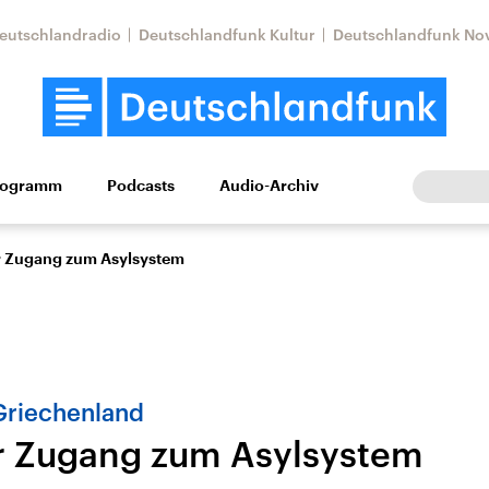
eutschlandradio
Deutschlandfunk Kultur
Deutschlandfunk No
rogramm
Podcasts
Audio-Archiv
Wirtschaft
Wissen
Kultur
Europa
Gesellschaf
r Zugang zum Asylsystem
 Griechenland
r Zugang zum Asylsystem
Nahostkonflikt
Iran
le Beiträge,
Aktuelle Lage und
Aktuelle Lage und