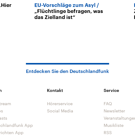
„Hier
EU-Vorschläge zum Asyl
„Flüchtlinge befragen, was
das Zielland ist“
Entdecken Sie den Deutschlandfunk
n
Kontakt
Service
tream
Hörerservice
FAQ
os
Social Media
Newsletter
asts
Veranstaltunge
schlandfunk App
Musikliste
richten App
RSS