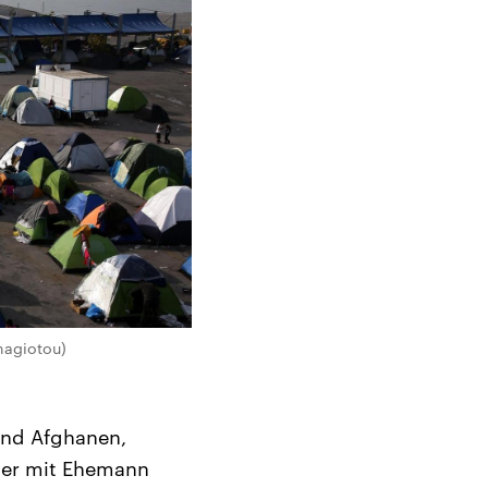
anagiotou)
 und Afghanen,
hier mit Ehemann