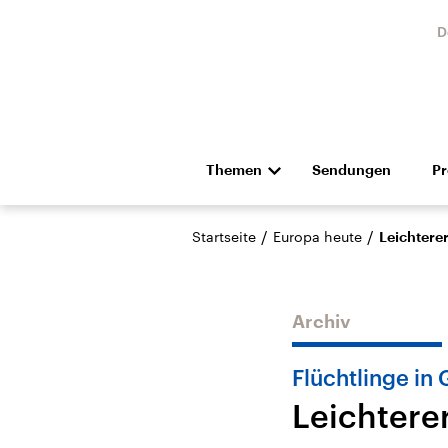
D
Themen
Sendungen
P
Die Nachrichten
Politik
/
/
Startseite
Europa heute
Leichtere
Hörspiel und Feature
Musik
Archiv
Flüchtlinge in
Leichtere
Landtagswahl Sachsen-
USA
Anhalt 2026
Aktuel