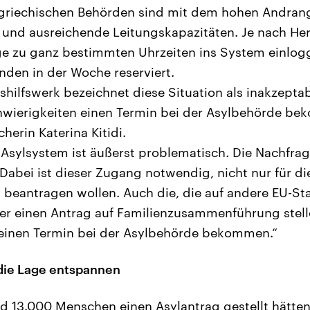
 griechischen Behörden sind mit dem hohen Andrang
r und ausreichende Leitungskapazitäten. Je nach H
nge zu ganz bestimmten Uhrzeiten ins System einlogg
unden in der Woche reserviert.
hilfswerk bezeichnet diese Situation als inakzeptabe
wierigkeiten einen Termin bei der Asylbehörde b
erin Katerina Kitidi.
sylsystem ist äußerst problematisch. Die Nachfrage
Dabei ist dieser Zugang notwendig, nicht nur für die
 beantragen wollen. Auch die, die auf andere EU-St
er einen Antrag auf Familienzusammenführung stel
 einen Termin bei der Asylbehörde bekommen.“
 die Lage entspannen
 13.000 Menschen einen Asylantrag gestellt hätten, 