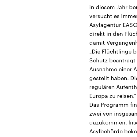
in diesem Jahr be
versucht es imme
Asylagentur EASO 
direkt in den Flü
damit Vergangenh
„Die Flüchtlinge 
Schutz beantragt 
Ausnahme einer Ar
gestellt haben. Di
regulären Aufenth
Europa zu reisen.“
Das Programm fina
zwei von insgesam
dazukommen. Insge
Asylbehörde bek