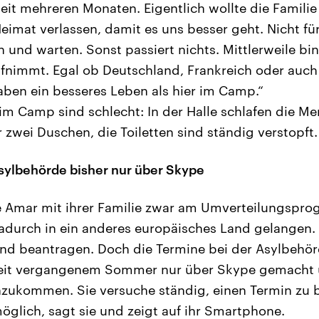
seit mehreren Monaten. Eigentlich wollte die Famili
imat verlassen, damit es uns besser geht. Nicht für
n und warten. Sonst passiert nichts. Mittlerweile bi
fnimmt. Egal ob Deutschland, Frankreich oder auch
ben ein besseres Leben als hier im Camp.“
m Camp sind schlecht: In der Halle schlafen die M
 zwei Duschen, die Toiletten sind ständig verstopft. 
sylbehörde bisher nur über Skype
te Amar mit ihrer Familie zwar am Umverteilungspr
durch in ein anderes europäisches Land gelangen.
and beantragen. Doch die Termine bei der Asylbehö
seit vergangenem Sommer nur über Skype gemacht 
chzukommen. Sie versuche ständig, einen Termin z
möglich, sagt sie und zeigt auf ihr Smartphone.