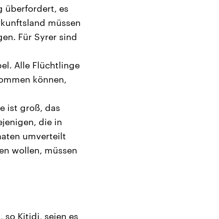
 überfordert, es
erkunftsland müssen
en. Für Syrer sind
l. Alle Flüchtlinge
ekommen können,
 ist groß, das
jenigen, die in
aaten umverteilt
len wollen, müssen
so Kitidi, seien es