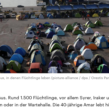
us, in denen Flüchtlinge leben (picture-alliance / dpa / Orestis P
us. Rund 1.500 Flüchtlinge, vor allem Syrer, Iraker
en oder in der Wartehalle. Die 40-jährige Amar lebt 