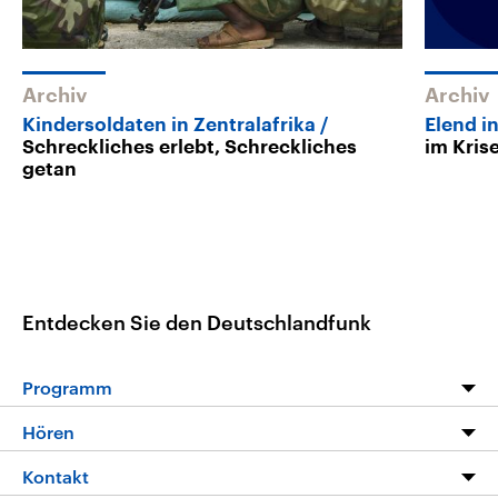
Archiv
Archiv
Kindersoldaten in Zentralafrika
Elend i
Schreckliches erlebt, Schreckliches
im Kris
getan
Entdecken Sie den Deutschlandfunk
Programm
Programm
Hören
Alle Sendungen
Livestream
Kontakt
Die Nachrichten