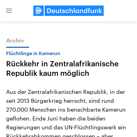
Close
menu
Archiv
Themen
Flüchtlinge in Kamerun
Rückkehr in Zentralafrikanische
Republik kaum möglich
Aus der Zentralafrikanischen Republik, in der
seit 2013 Bürgerkrieg herrscht, sind rund
Landtagswahl Sachsen-Anhalt
USA
270.000 Menschen ins benachbarte Kamerun
2026
Aktuelle Beiträge, Analys
Alle Informationen
Hintergründe
geflohen. Ende Juni haben die beiden
Sachsen-Anhalt wählt am 6.
Wirtschaftlich und militäri
September 2026 einen neuen
gehören die Vereinigten S
Regierungen und das UN-Flüchtlingswerk ein
Landtag. Seit 2021 wird das
den mächtigsten Ländern 
Rückkehrabkommen geschlossen – aber
Bundesland von einer Koalition aus
mit großem Einfluss auf d