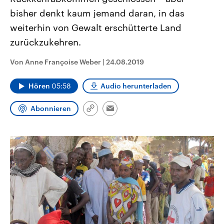
CDU, SPD und FDP regiert.-
aktuelle Weltgeschehen.
bisher denkt kaum jemand daran, in das
Umfragen, Prognosen,
Wahlprogramme, aktuelle Berichte
weiterhin von Gewalt erschütterte Land
Sendungen
Programm
Podcasts
und Hintergründe zu den Parteien
und Kandidaten der anstehenden
zurückzukehren.
Wahl.
Audio-Archiv
Von Anne Françoise Weber
|
24.08.2019
Hören
05:58
Audio herunterladen
Abonnieren
Link
Email
kopieren/teilen