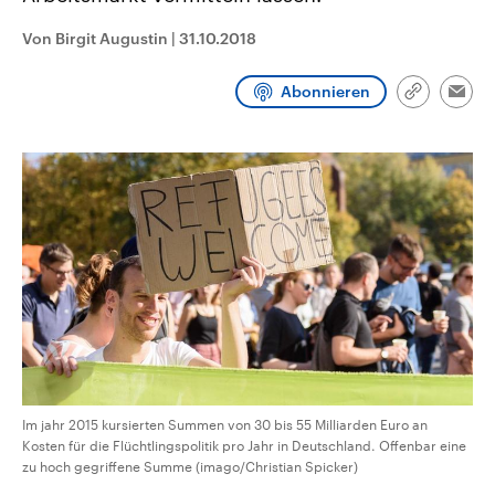
CDU, SPD und FDP regiert.-
aktuelle Weltgeschehen.
Umfragen, Prognosen,
Von Birgit Augustin
|
31.10.2018
Wahlprogramme, aktuelle Berichte
Sendungen
Programm
Podcasts
und Hintergründe zu den Parteien
und Kandidaten der anstehenden
Abonnieren
Link
Wahl.
Emai
kopieren/te
Audio-Archiv
Im jahr 2015 kursierten Summen von 30 bis 55 Milliarden Euro an
Kosten für die Flüchtlingspolitik pro Jahr in Deutschland. Offenbar eine
zu hoch gegriffene Summe (imago/Christian Spicker)