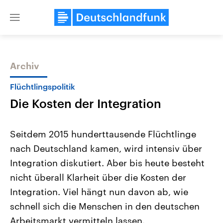
Close
menu
Archiv
Themen
Flüchtlingspolitik
Die Kosten der Integration
Seitdem 2015 hunderttausende Flüchtlinge
nach Deutschland kamen, wird intensiv über
Integration diskutiert. Aber bis heute besteht
Landtagswahl Sachsen-Anhalt
USA
nicht überall Klarheit über die Kosten der
2026
Aktuelle Beiträge, Analys
Alle Informationen
Integration. Viel hängt nun davon ab, wie
Hintergründe
Sachsen-Anhalt wählt am 6.
Wirtschaftlich und militäri
schnell sich die Menschen in den deutschen
September 2026 einen neuen
gehören die Vereinigten S
Landtag. Seit 2021 wird das
den mächtigsten Ländern 
Arbeitsmarkt vermitteln lassen.
Bundesland von einer Koalition aus
mit großem Einfluss auf d