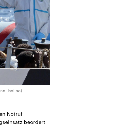
nni Isolino)
nen Notruf
gseinsatz beordert