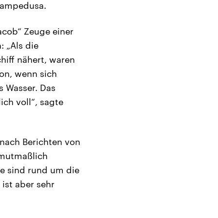
 Lampedusa.
acob“ Zeuge einer
: „Als die
hiff nähert, waren
hon, wenn sich
s Wasser. Das
ich voll“, sagte
 nach Berichten von
 mutmaßlich
fe sind rund um die
ist aber sehr