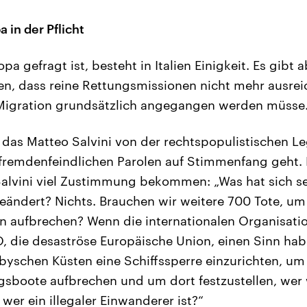
a in der Pflicht
pa gefragt ist, besteht in Italien Einigkeit. Es gibt 
n, dass reine Rettungsmissionen nicht mehr ausrei
Migration grundsätzlich angegangen werden müsse
 das Matteo Salvini von der rechtspopulistischen Le
fremdenfeindlichen Parolen auf Stimmenfang geht. 
Salvini viel Zustimmung bekommen: „Was hat sich s
ndert? Nichts. Brauchen wir weitere 700 Tote, um 
n aufbrechen? Wenn die internationalen Organisati
, die desaströse Europäische Union, einen Sinn hab
libyschen Küsten eine Schiffssperre einzurichten, um
ngsboote aufbrechen und um dort festzustellen, wer 
 wer ein illegaler Einwanderer ist?“