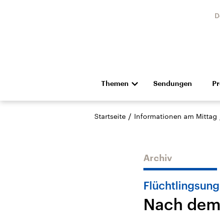
D
Themen
Sendungen
P
Die Nachrichten
Politik
/
Startseite
Informationen am Mittag
Hörspiel und Feature
Musik
Archiv
Flüchtlingsung
Nach dem 
Landtagswahl Sachsen-
USA
Anhalt 2026
Aktuel