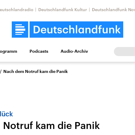
eutschlandradio
Deutschlandfunk Kultur
Deutschlandfunk No
rogramm
Podcasts
Audio-Archiv
Wirtschaft
Wissen
Kultur
Europa
Gesellschaf
/
Nach dem Notruf kam die Panik
lück
Notruf kam die Panik
Nahostkonflikt
Iran
le Beiträge,
Aktuelle Lage und
Aktuelle Lage und