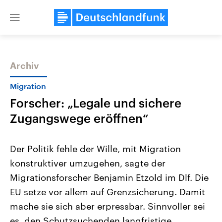
Close
menu
Archiv
Themen
Migration
Forscher: „Legale und sichere
Zugangswege eröffnen“
Der Politik fehle der Wille, mit Migration
konstruktiver umzugehen, sagte der
Landtagswahl Sachsen-Anhalt
USA
Migrationsforscher Benjamin Etzold im Dlf. Die
2026
Aktuelle Beiträge, Analys
Alle Informationen
Hintergründe
EU setze vor allem auf Grenzsicherung. Damit
Sachsen-Anhalt wählt am 6.
Wirtschaftlich und militäri
September 2026 einen neuen
gehören die Vereinigten S
mache sie sich aber erpressbar. Sinnvoller sei
Landtag. Seit 2021 wird das
den mächtigsten Ländern 
es, den Schutzsuchenden langfristige
Bundesland von einer Koalition aus
mit großem Einfluss auf d