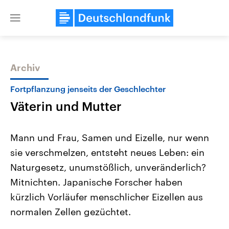
Close
menu
Archiv
Themen
Fortpflanzung jenseits der Geschlechter
Väterin und Mutter
Mann und Frau, Samen und Eizelle, nur wenn
sie verschmelzen, entsteht neues Leben: ein
Naturgesetz, unumstößlich, unveränderlich?
Landtagswahl Sachsen-Anhalt
USA
Mitnichten. Japanische Forscher haben
2026
Aktuelle Beiträge, Analys
Alle Informationen
kürzlich Vorläufer menschlicher Eizellen aus
Hintergründe
Sachsen-Anhalt wählt am 6.
Wirtschaftlich und militäri
normalen Zellen gezüchtet.
September 2026 einen neuen
gehören die Vereinigten S
Landtag. Seit 2021 wird das
den mächtigsten Ländern 
Bundesland von einer Koalition aus
mit großem Einfluss auf d