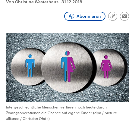
Von Christine Westerhaus
|
31.12.2018
CDU, SPD und FDP regiert.-
aktuelle Weltgeschehen.
Umfragen, Prognosen,
Wahlprogramme, aktuelle Berichte
Abonnieren
Sendungen
Programm
Podcasts
und Hintergründe zu den Parteien
Link
Emai
und Kandidaten der anstehenden
kopieren/te
Wahl.
Audio-Archiv
Intergeschlechtliche Menschen verlieren noch heute durch
Zwangsoperationen die Chance auf eigene Kinder (dpa / picture
alliance / Christian Ohde)