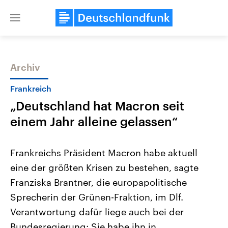
Close
menu
Archiv
Themen
Frankreich
„Deutschland hat Macron seit
einem Jahr alleine gelassen“
Frankreichs Präsident Macron habe aktuell
eine der größten Krisen zu bestehen, sagte
Landtagswahl Sachsen-Anhalt
USA
Franziska Brantner, die europapolitische
2026
Aktuelle Beiträge, Analys
Alle Informationen
Hintergründe
Sprecherin der Grünen-Fraktion, im Dlf.
Sachsen-Anhalt wählt am 6.
Wirtschaftlich und militäri
September 2026 einen neuen
gehören die Vereinigten S
Verantwortung dafür liege auch bei der
Landtag. Seit 2021 wird das
den mächtigsten Ländern 
Bundesregierung: Sie habe ihn in
Bundesland von einer Koalition aus
mit großem Einfluss auf d