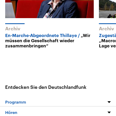
Archiv
Archiv
En-Marche-Abgeordnete Thillaye
„Wir
Zugestä
müssen die Gesellschaft wieder
„Macron
zusammenbringen“
Lage ve
Entdecken Sie den Deutschlandfunk
Programm
Programm
Hören