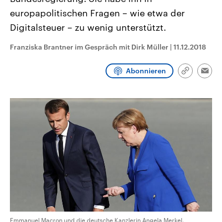
CDU, SPD und FDP regiert.-
aktuelle Weltgeschehen.
europapolitischen Fragen – wie etwa der
Umfragen, Prognosen,
Wahlprogramme, aktuelle Berichte
Digitalsteuer – zu wenig unterstützt.
Sendungen
Programm
Podcasts
und Hintergründe zu den Parteien
und Kandidaten der anstehenden
Wahl.
Franziska Brantner im Gespräch mit Dirk Müller
|
11.12.2018
Audio-Archiv
Abonnieren
Link
Emai
kopieren/te
Emmanuel Macron und die deutsche Kanzlerin Angela Merkel.