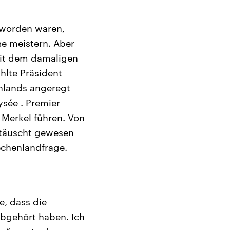
 worden waren,
se meistern. Aber
mit dem damaligen
ählte Präsident
nlands angeregt
ysée . Premier
 Merkel führen. Von
ttäuscht gewesen
echenlandfrage.
e, dass die
abgehört haben. Ich