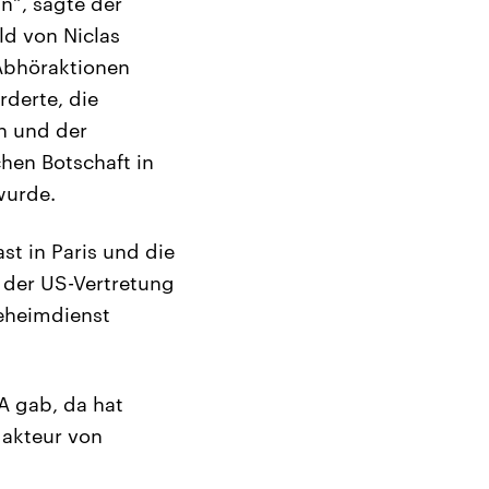
an“, sagte der
ld von Niclas
 Abhöraktionen
rderte, die
n und der
chen Botschaft in
wurde.
st in Paris und die
 der US-Vertretung
eheimdienst
A gab, da hat
edakteur von