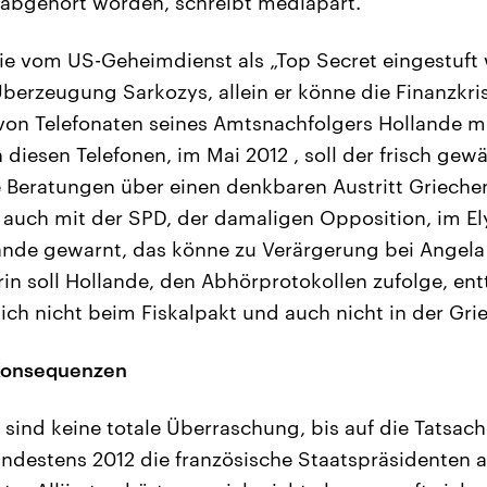
 abgehört worden, schreibt mediapart.
ie vom US-Geheimdienst als „Top Secret eingestuft
berzeugung Sarkozys, allein er könne die Finanzkri
 von Telefonaten seines Amtsnachfolgers Hollande 
n diesen Telefonen, im Mai 2012 , soll der frisch gew
 Beratungen über einen denkbaren Austritt Grieche
n auch mit der SPD, der damaligen Opposition, im El
ande gewarnt, das könne zu Verärgerung bei Angela
in soll Hollande, den Abhörprotokollen zufolge, en
sich nicht beim Fiskalpakt und auch nicht in der Gri
 Konsequenzen
 sind keine totale Überraschung, bis auf die Tatsach
ndestens 2012 die französische Staatspräsidenten 