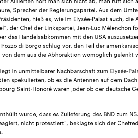
ter Alliierten hört man sich nicht ab, man ruft sich 
 Faure, Sprecher der Regierungspartei. Aus dem Umfe
räsidenten, hieß es, wie im Elysée-Palast auch, die
el“, der Chef der Linkspartei, Jean-Luc Mélenchon fo
ber das Handelsabkommen mit den USA auszusetze
 Pozzo di Borgo schlug vor, den Teil der amerikanis
n, von dem aus die Abhöraktion womöglich gelenkt 
liegt in unmittelbarer Nachbarschaft zum Elysée-Pala
ien spekulierten, ob es die Antennen auf dem Dach
ubourg Saint-Honoré waren ,oder ob der deutsche G
nthüllt wurde, dass es Zulieferung des BND zum NS
eagiert, nicht protestiert“, beklagte sich der Chefr
.