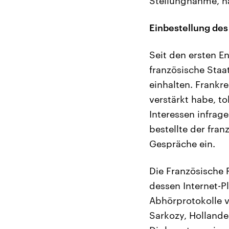
Stellungnahme, n
Einbestellung des
Seit den ersten E
französische Staa
einhalten. Frankr
verstärkt habe, to
Interessen infrage
bestellte der fra
Gespräche ein.
Die Französische 
dessen Internet-P
Abhörprotokolle ve
Sarkozy, Hollande