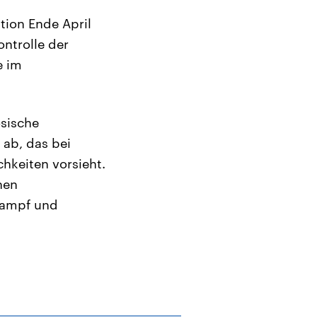
tion Ende April
ontrolle der
e im
ösische
ab, das bei
hkeiten vorsieht.
hen
kampf und