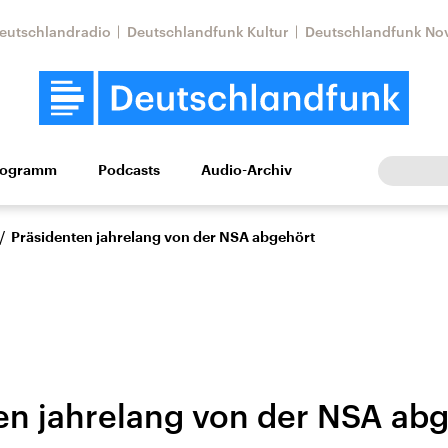
eutschlandradio
Deutschlandfunk Kultur
Deutschlandfunk No
rogramm
Podcasts
Audio-Archiv
Wirtschaft
Wissen
Kultur
Europa
Gesellschaf
/
Präsidenten jahrelang von der NSA abgehört
en jahrelang von der NSA ab
Nahostkonflikt
Iran
le Beiträge,
Aktuelle Lage und
Aktuelle Lage und