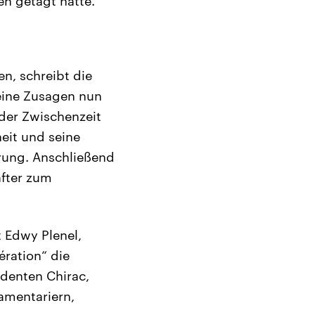
n getagt hatte.
n, schreibt die
eine Zusagen nun
 der Zwischenzeit
heit und seine
ärung. Anschließend
after zum
 Edwy Plenel,
ration“ die
identen Chirac,
amentariern,