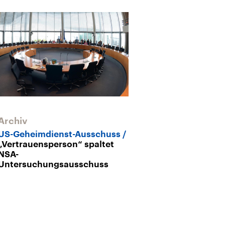
Archiv
Archiv
US-Geheimdienst-Ausschuss
Spionage
Sn
„Vertrauensperson“ spaltet
NSA-Reform hi
NSA-
Untersuchungsausschuss