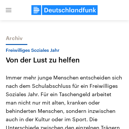
Close
menu
Archiv
Themen
Freiwilliges Soziales Jahr
Von der Lust zu helfen
Immer mehr junge Menschen entscheiden sich
nach dem Schulabschluss für ein Freiwilliges
Soziales Jahr. Für ein Taschengeld arbeitet
USA
Nahostkonflikt
man nicht nur mit alten, kranken oder
Aktuelle Beiträge, Analysen und
Aktuelle Lage und Hinter
Der Überfall der palästine
Hintergründe
behinderten Menschen, sondern inzwischen
Wirtschaftlich und militärisch
Terrororganisation Hamas
auch in der Kultur oder im Sport. Die
gehören die Vereinigten Staaten zu
Oktober 2023 auf Israel ha
den mächtigsten Ländern der Erde,
Region wieder die Gewalt 
Unterschiede zwischen den einzelnen Trägern
mit großem Einfluss auf das
Israel möchte die Hamas z