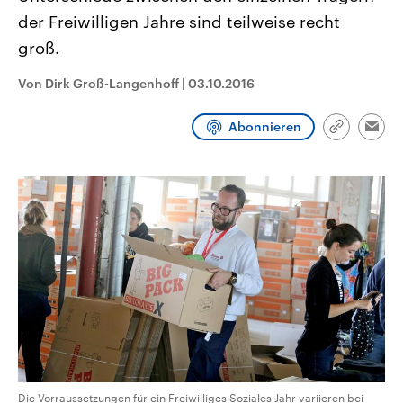
aktuelle Weltgeschehen.
Diese wird wie die Hisboll
der Freiwilligen Jahre sind teilweise recht
Libanon vom Iran unterstüt
groß.
Sendungen
Programm
Podcasts
Von Dirk Groß-Langenhoff
|
03.10.2016
Audio-Archiv
Abonnieren
Link
Emai
kopieren/te
Die Vorraussetzungen für ein Freiwilliges Soziales Jahr variieren bei