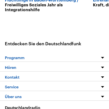
Flüchtlinge in Baden-Württemberg
Ehrenam
Freiwilliges Soziales Jahr als
Kraft, d
Integrationshilfe
Entdecken Sie den Deutschlandfunk
Programm
Programm
Hören
Alle Sendungen
Livestream
Kontakt
Die Nachrichten
Audios
Hörerservice
Service
Nachrichtenleicht
Podcasts
Social Media
FAQ
Über uns
Neue Beiträge auf dlf.de
Deutschlandfunk App
Newsletter
Deutschlandradio
Themen-Schwerpunkte
Nachrichten App
Deutschlandradio