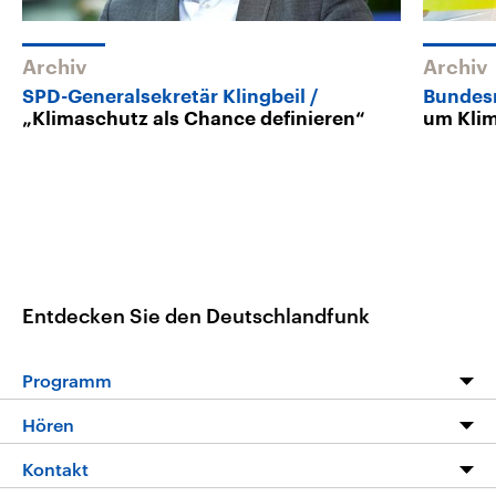
Archiv
Archiv
SPD-Generalsekretär Klingbeil
Bundes
„Klimaschutz als Chance definieren“
um Kli
Entdecken Sie den Deutschlandfunk
Programm
Programm
Hören
Alle Sendungen
Livestream
Kontakt
Die Nachrichten