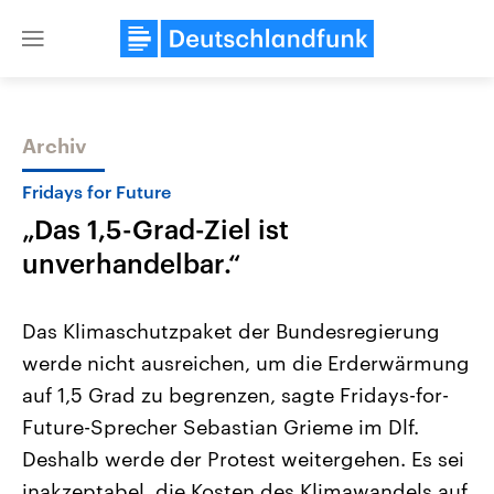
Close
menu
Archiv
Themen
Fridays for Future
„Das 1,5-Grad-Ziel ist
unverhandelbar.“
Das Klimaschutzpaket der Bundesregierung
werde nicht ausreichen, um die Erderwärmung
Landtagswahl Sachsen-Anhalt
USA
auf 1,5 Grad zu begrenzen, sagte Fridays-for-
2026
Aktuelle Beiträge, Analys
Alle Informationen
Hintergründe
Future-Sprecher Sebastian Grieme im Dlf.
Sachsen-Anhalt wählt am 6.
Wirtschaftlich und militäri
September 2026 einen neuen
gehören die Vereinigten S
Deshalb werde der Protest weitergehen. Es sei
Landtag. Seit 2021 wird das
den mächtigsten Ländern 
inakzeptabel, die Kosten des Klimawandels auf
Bundesland von einer Koalition aus
mit großem Einfluss auf d