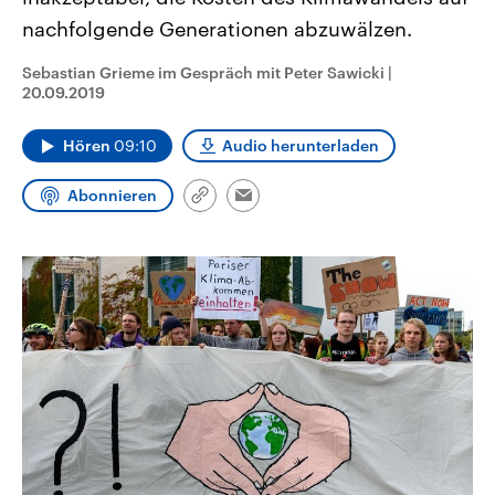
CDU, SPD und FDP regiert.-
aktuelle Weltgeschehen.
nachfolgende Generationen abzuwälzen.
Umfragen, Prognosen,
Wahlprogramme, aktuelle Berichte
Sendungen
Programm
Podcasts
und Hintergründe zu den Parteien
Sebastian Grieme im Gespräch mit Peter Sawicki
|
und Kandidaten der anstehenden
20.09.2019
Wahl.
Audio-Archiv
Hören
09:10
Audio herunterladen
Abonnieren
Link
Email
kopieren/teilen