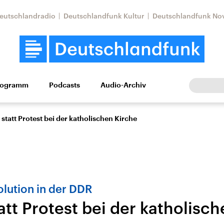
eutschlandradio
Deutschlandfunk Kultur
Deutschlandfunk No
rogramm
Podcasts
Audio-Archiv
Wirtschaft
Wissen
Kultur
Europa
Gesellschaf
 statt Protest bei der katholischen Kirche
olution in der DDR
att Protest bei der katholisc
Nahostkonflikt
Iran
le Beiträge,
Aktuelle Lage und
Aktuelle Lage und