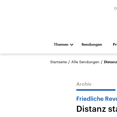
D
Themen
Sendungen
P
Die Nachrichten
Politik
/
/
Startseite
Alle Sendungen
Distanz
Hörspiel und Feature
Musik
Archiv
Friedliche Rev
Distanz st
Landtagswahl Sachsen-
USA
Anhalt 2026
Aktuel