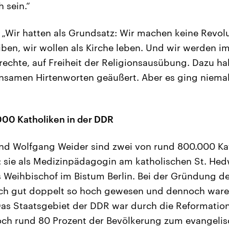
h sein.“
„Wir hatten als Grundsatz: Wir machen keine Revolu
eiben, wir wollen als Kirche leben. Und wir werden 
chte, auf Freiheit der Religionsausübung. Dazu ha
insamen Hirtenworten geäußert. Aber es ging niema
000 Katholiken in der DDR
nd Wolfgang Weider sind zwei von rund 800.000 Kat
: sie als Medizinpädagogin am katholischen St. He
als Weihbischof im Bistum Berlin. Bei der Gründung d
och gut doppelt so hoch gewesen und dennoch ware
Das Staatsgebiet der DDR war durch die Reformatio
och rund 80 Prozent der Bevölkerung zum evangelis