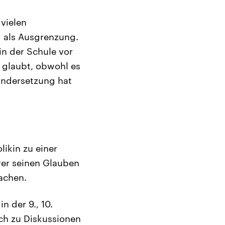
 vielen
d als Ausgrenzung.
n der Schule vor
t glaubt, obwohl es
nandersetzung hat
likin zu einer
wer seinen Glauben
achen.
n der 9., 10.
uch zu Diskussionen