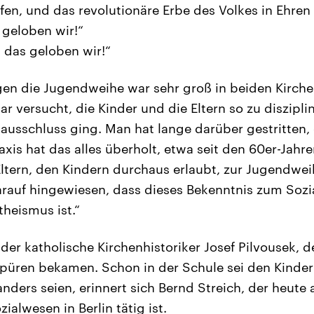
fen, und das revolutionäre Erbe des Volkes in Ehren 
 geloben wir!“
, das geloben wir!“
en die Jugendweihe war sehr groß in beiden Kirchen
r versucht, die Kinder und die Eltern so zu disziplin
usschluss ging. Man hat lange darüber gestritten,
Praxis hat das alles überholt, etwa seit den 60er-Jah
Eltern, den Kindern durchaus erlaubt, zur Jugendwe
rauf hingewiesen, dass dieses Bekenntnis zum Sozi
heismus ist.“
der katholische Kirchenhistoriker Josef Pilvousek, d
u spüren bekamen. Schon in der Schule sei den Kinde
nders seien, erinnert sich Bernd Streich, der heute
ialwesen in Berlin tätig ist.