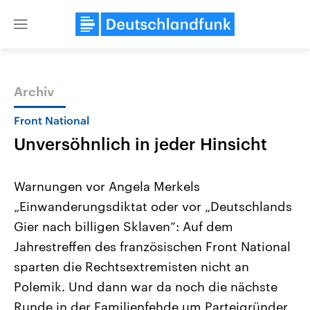
Close
menu
Archiv
Themen
Front National
Unversöhnlich in jeder Hinsicht
Warnungen vor Angela Merkels
„Einwanderungsdiktat oder vor „Deutschlands
Gier nach billigen Sklaven“: Auf dem
Landtagswahl Sachsen-Anhalt
USA
Jahrestreffen des französischen Front National
2026
Aktuelle Beiträge, Analys
Alle Informationen
sparten die Rechtsextremisten nicht an
Hintergründe
Sachsen-Anhalt wählt am 6.
Wirtschaftlich und militäri
Polemik. Und dann war da noch die nächste
September 2026 einen neuen
gehören die Vereinigten S
Landtag. Seit 2021 wird das
den mächtigsten Ländern 
Runde in der Familienfehde um Parteigründer
Bundesland von einer Koalition aus
mit großem Einfluss auf d