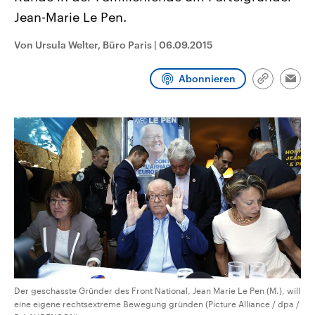
CDU, SPD und FDP regiert.-
aktuelle Weltgeschehen.
Jean-Marie Le Pen.
Umfragen, Prognosen,
Wahlprogramme, aktuelle Berichte
Sendungen
Programm
Podcasts
und Hintergründe zu den Parteien
Von Ursula Welter, Büro Paris
|
06.09.2015
und Kandidaten der anstehenden
Wahl.
Audio-Archiv
Abonnieren
Link
Emai
kopieren/te
Der geschasste Gründer des Front National, Jean Marie Le Pen (M.), will
eine eigene rechtsextreme Bewegung gründen (Picture Alliance / dpa /