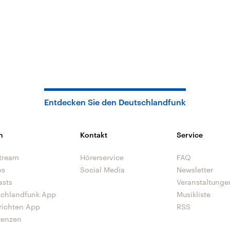
Entdecken Sie den Deutschlandfunk
n
Kontakt
Service
tream
Hörerservice
FAQ
os
Social Media
Newsletter
asts
Veranstaltunge
schlandfunk App
Musikliste
richten App
RSS
uenzen