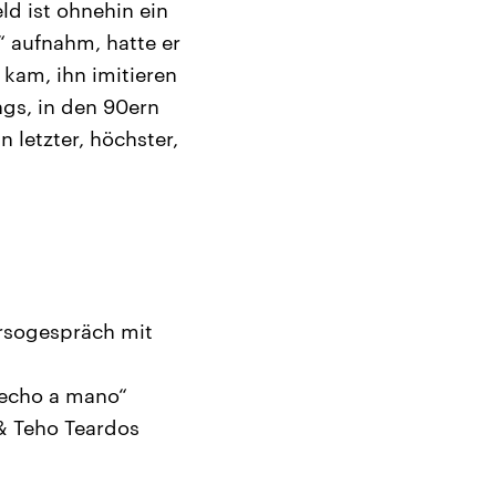
eld ist ohnehin ein
s“ aufnahm, hatte er
kam, ihn imitieren
gs, in den 90ern
 letzter, höchster,
rsogespräch mit
echo a mano“
& Teho Teardos