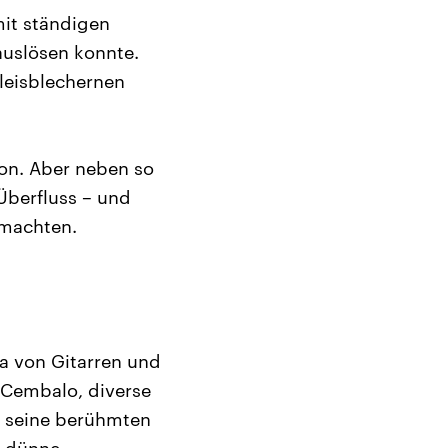
it ständigen
auslösen konnte.
leisblechernen
son. Aber neben so
Überfluss – und
emachten.
da von Gitarren und
 Cembalo, diverse
h seine berühmten