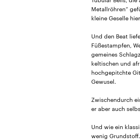
Tubular Bells, di
Metallröhren“ gef
kleine Geselle hi
Und den Beat lief
Füßestampfen, Wec
gemeines Schlagze
keltischen und af
hochgepitchte Git
Gewusel.
Zwischendurch ein 
er aber auch selbs
Und wie ein klass
wenig Grundstoff.