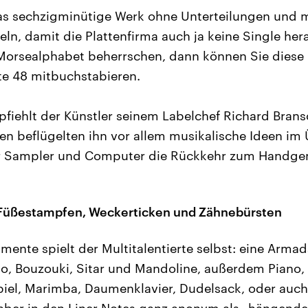
as sechzigminütige Werk ohne Unterteilungen und m
, damit die Plattenfirma auch ja keine Single her
 Morsealphabet beherrschen, dann können Sie diese 
te 48 mitbuchstabieren.
pfiehlt der Künstler seinem Labelchef Richard Bran
ien beflügelten ihn vor allem musikalische Ideen im 
er Sampler und Computer die Rückkehr zum Handg
Füßestampfen, Weckerticken und Zähnebürsten
umente spielt der Multitalentierte selbst: eine Arma
o, Bouzouki, Sitar und Mandoline, außerdem Piano,
piel, Marimba, Daumenklavier, Dudelsack, oder auc