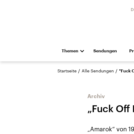
D
Themen
Sendungen
P
Die Nachrichten
Politik
/
/
Startseite
Alle Sendungen
"Fuck O
Hörspiel und Feature
Musik
Archiv
„Fuck Off
Landtagswahl Sachsen-
USA
„Amarok“ von 199
Anhalt 2026
Aktuel