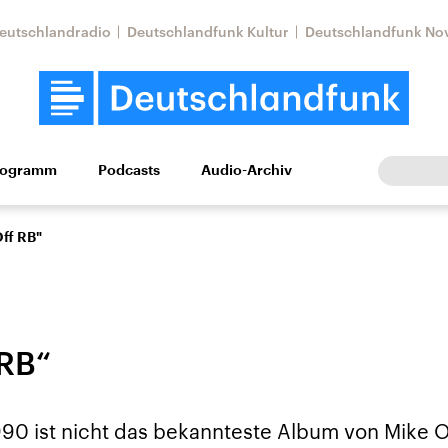
eutschlandradio
Deutschlandfunk Kultur
Deutschlandfunk No
rogramm
Podcasts
Audio-Archiv
Wirtschaft
Wissen
Kultur
Europa
Gesellschaf
ff RB"
 RB“
Nahostkonflikt
Iran
0 ist nicht das bekannteste Album von Mike Old
le Beiträge,
Aktuelle Lage und
Aktuelle Lage und