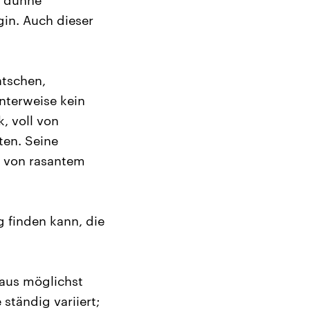
e dünne
gin. Auch dieser
atschen,
nterweise kein
, voll von
ten. Seine
e von rasantem
g finden kann, die
 aus möglichst
ständig variiert;