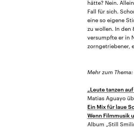
hätte? Nein. Allei
Fall für sich. Sch
eine so eigene St
zu wollen. In den
versumpfte er in 
zorngetriebener, 
Mehr zum Thema:
„Leute tanzen auf
Matias Aguayo übe
Ein Mix für laue
Wenn Filmmusik u
Album „Still Smil