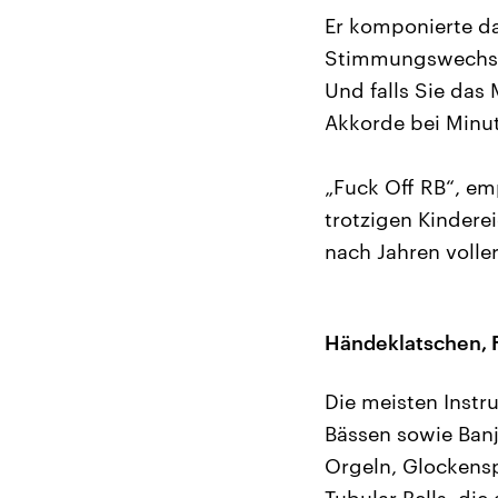
Er komponierte d
Stimmungswechseln
Und falls Sie das
Akkorde bei Minu
„Fuck Off RB“, em
trotzigen Kindere
nach Jahren voll
Händeklatschen, 
Die meisten Instr
Bässen sowie Banj
Orgeln, Glockens