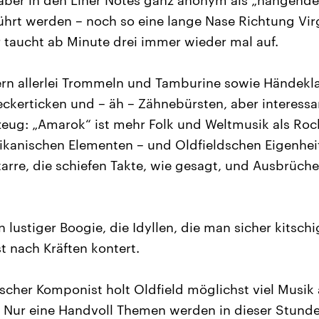
e aber in den Liner Notes ganz anonym als „hängend
ührt werden – noch so eine lange Nase Richtung Vir
er taucht ab Minute drei immer wieder mal auf.
ern allerlei Trommeln und Tamburine sowie Händekl
kerticken und – äh – Zähnebürsten, aber interessa
ug: „Amarok“ ist mehr Folk und Weltmusik als Rock
rikanischen Elementen – und Oldfieldschen Eigenhei
arre, die schiefen Takte, wie gesagt, und Ausbrüch
lustiger Boogie, die Idyllen, die man sicher kitschi
t nach Kräften kontert.
ischer Komponist holt Oldfield möglichst viel Musik
 Nur eine Handvoll Themen werden in dieser Stunde 