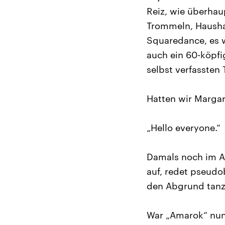
Reiz, wie überhaup
Trommeln, Hausha
Squaredance, es w
auch ein 60-köpfi
selbst verfassten 
Hatten wir Marga
„Hello everyone.“
Damals noch im Am
auf, redet pseudo
den Abgrund tanzt 
War „Amarok“ nun 