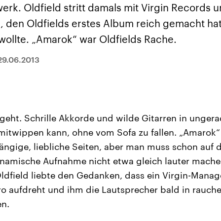
sen und
Hintergründe
Hintergründe
werk. Oldfield stritt damals mit Virgin Records
Der Überfall der
Der Iran – seit der
rgründe
haftlich und
palästinensischen
Islamischen Revolu
, den Oldfields erstes Album reich gemacht hat
risch gehören die
Terrororganisation
1979 auch Islamisc
igten Staaten zu
Hamas im Oktober 2023
Republik Iran – ist e
ollte. „Amarok“ war Oldfields Rache.
ächtigsten
auf Israel hat in der
von einem
n der Erde, mit
Region wieder die
Religionsführer auto
 Einfluss auf das
Gewalt entfacht. Israel
regierter Staat im 
29.06.2013
le Weltgeschehen.
möchte die Hamas
Osten. Eine Feindsc
zerstören. Diese wird wie
zu Israel und zu de
die Hisbollah im Libanon
ist fest in der
vom Iran unterstützt.
Staatsideologie
verankert.
geht. Schrille Akkorde und wilde Gitarren in ungera
mitwippen kann, ohne vom Sofa zu fallen. „Amarok“
ängige, liebliche Seiten, aber man muss schon auf 
ynamische Aufnahme nicht etwa gleich lauter machen
ldfield liebte den Gedanken, dass ein Virgin-Mana
 aufdreht und ihm die Lautsprecher bald in rauch
en.