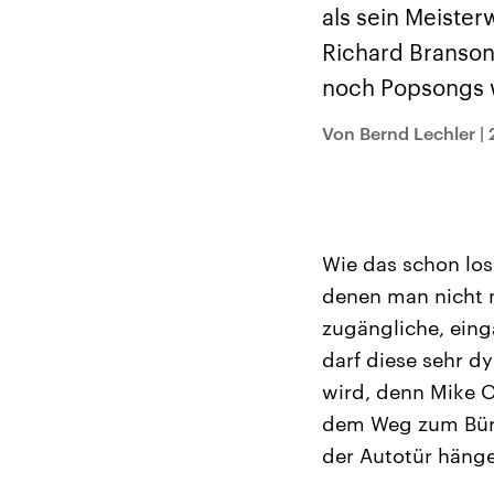
Alle Informationen
Analy
als sein Meister
Sachsen-Anhalt wählt
Hinte
am 6. September 2026
Wirtsc
Richard Branson
einen neuen Landtag.
militä
Seit 2021 wird das
Verein
noch Popsongs w
Bundesland von einer
den m
Koalition aus CDU, SPD
Länder
und FDP regiert.-
großem
Von Bernd Lechler
|
Umfragen, Prognosen,
aktuel
Wahlprogramme,
aktuelle Berichte und
Hintergründe zu den
Parteien und Kandidaten
der anstehenden Wahl.
Wie das schon los
denen man nicht 
zugängliche, eing
darf diese sehr d
wird, denn Mike O
dem Weg zum Büro
der Autotür häng