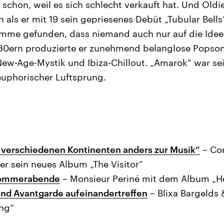
n schon, weil es sich schlecht verkauft hat. Und Oldi
on als er mit 19 sein gepriesenes Debüt „Tubular Bell
imme gefunden, dass niemand auch nur auf die Idee 
 80ern produzierte er zunehmend belanglose Popson
New-Age-Mystik und Ibiza-Chillout. „Amarok“ war sein
euphorischer Luftsprung.
 verschiedenen Kontinenten anders zur Musik“
– Co
r sein neues Album „The Visitor“
 Sommerabende
– Monsieur Periné mit dem Album „H
nd Avantgarde aufeinandertreffen
– Blixa Bargelds 
ing“