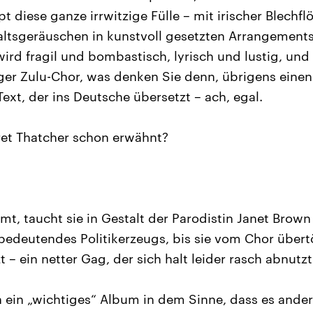
t diese ganze irrwitzige Fülle – mit irischer Blechfl
ltsgeräuschen in kunstvoll gesetzten Arrangement
ird fragil und bombastisch, lyrisch und lustig, und 
ger Zulu-Chor, was denken Sie denn, übrigens einen
Text, der ins Deutsche übersetzt – ach, egal.
ret Thatcher schon erwähnt?
t, taucht sie in Gestalt der Parodistin Janet Brown
bedeutendes Politikerzeugs, bis sie vom Chor übert
– ein netter Gag, der sich halt leider rasch abnutzt
ein „wichtiges“ Album in dem Sinne, dass es ander