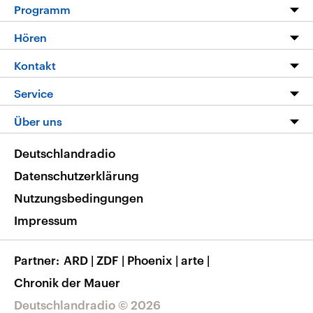
Programm
Programm
Hören
Alle Sendungen
Livestream
Kontakt
Die Nachrichten
Audios
Hörerservice
Service
Nachrichtenleicht
Podcasts
Social Media
FAQ
Über uns
Neue Beiträge auf dlf.de
Deutschlandfunk App
Newsletter
Deutschlandradio
Themen-Schwerpunkte
Nachrichten App
Deutschlandradio
Veranstaltungen
Presse
Frequenzen
Datenschutzerklärung
Musikliste
Ausbildung und Karriere
Nutzungsbedingungen
RSS
Transparenz
Impressum
Korrekturen
Barrierefreiheit
Partner
ARD
|
ZDF
|
Phoenix
|
arte
|
Chronik der Mauer
Deutschlandradio © 2026