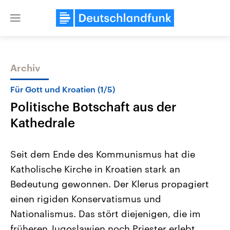
Close
menu
Archiv
Themen
Für Gott und Kroatien (1/5)
Politische Botschaft aus der
Kathedrale
Seit dem Ende des Kommunismus hat die
Katholische Kirche in Kroatien stark an
Landtagswahl Sachsen-Anhalt
USA
Bedeutung gewonnen. Der Klerus propagiert
2026
Aktuelle Beiträge, Analys
Alle Informationen
Hintergründe
einen rigiden Konservatismus und
Sachsen-Anhalt wählt am 6.
Wirtschaftlich und militäri
September 2026 einen neuen
gehören die Vereinigten S
Nationalismus. Das stört diejenigen, die im
Landtag. Seit 2021 wird das
den mächtigsten Ländern 
früheren Jugoslawien noch Priester erlebt
Bundesland von einer Koalition aus
mit großem Einfluss auf d