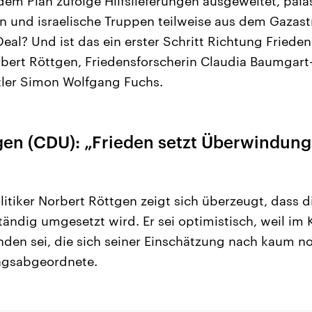
em Plan zufolge Hilfslieferungen ausgeweitet, palä
en und israelische Truppen teilweise aus dem Gazas
Deal? Und ist das ein erster Schritt Richtung Fried
ert Röttgen, Friedensforscherin Claudia Baumgar
tler Simon Wolfgang Fuchs.
gen (CDU): „Frieden setzt Überwindung
tiker Norbert Röttgen zeigt sich überzeugt, dass d
ändig umgesetzt wird. Er sei optimistisch, weil im K
en sei, die sich seiner Einschätzung nach kaum noc
agsabgeordnete.