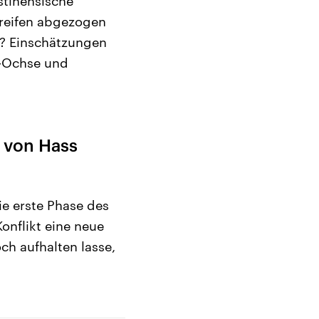
stinensische
treifen abgezogen
en? Einschätzungen
t-Ochse und
 von Hass
ie erste Phase des
onflikt eine neue
h aufhalten lasse,