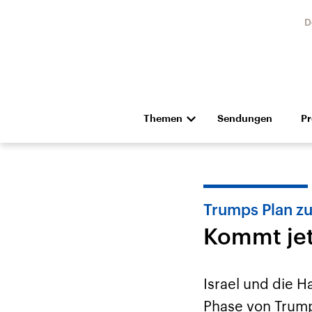
D
Themen
Sendungen
P
Die Nachrichten
Politik
Hörspiel und Feature
Musik
Trumps Plan z
Kommt jet
Israel und die H
Landtagswahl Sachsen-
USA
Phase von Trump
Anhalt 2026
Aktuel