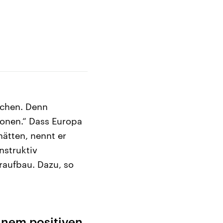
echen. Denn
ionen.“ Dass Europa
ätten, nennt er
nstruktiv
raufbau. Dazu, so
inem positiven