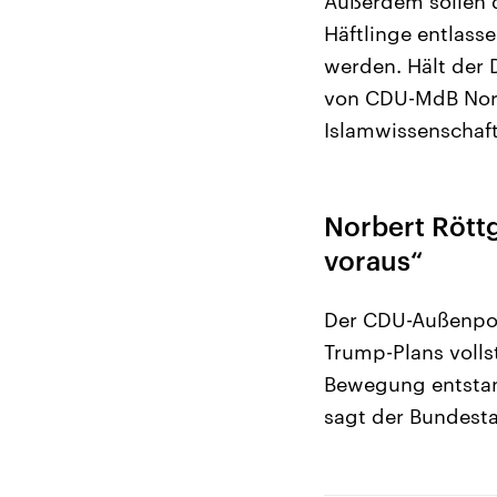
Außerdem sollen d
Häftlinge entlass
werden. Hält der 
von CDU-MdB Norb
Islamwissenschaf
Norbert Rött
voraus“
Der CDU-Außenpoli
Trump-Plans vollst
Bewegung entstand
sagt der Bundest