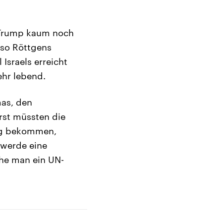
t Trump kaum noch
 so Röttgens
 Israels erreicht
ehr lebend.
mas, den
rst müssten die
ng bekommen,
 werde eine
che man ein UN-