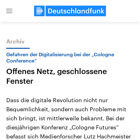
Close
menu
Archiv
Themen
Gefahren der Digitalisierung bei der „Cologne
Conference“
Offenes Netz, geschlossene
Fenster
Dass die digitale Revolution nicht nur
Bequemlichkeit, sondern auch Probleme mit
Landtagswahl Sachsen-Anhalt
USA
2026
Aktuelle Beiträge, Analys
sich bringt, ist mittlerweile bekannt. Bei der
Alle Informationen
Hintergründe
Sachsen-Anhalt wählt am 6.
Wirtschaftlich und militäri
diesjährigen Konferenz „Cologne Futures“
September 2026 einen neuen
gehören die Vereinigten S
Landtag. Seit 2021 wird das
den mächtigsten Ländern 
befasst sich Medienforscher Lutz Hachmeister
Bundesland von einer Koalition aus
mit großem Einfluss auf d