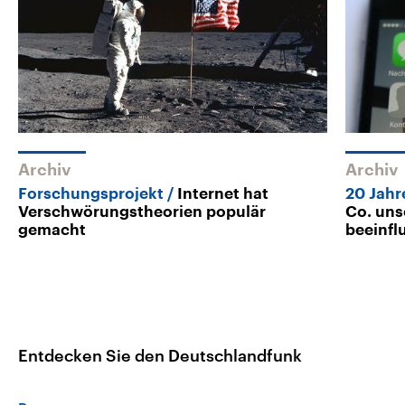
Archiv
Archiv
Forschungsprojekt
Internet hat
20 Jah
Verschwörungstheorien populär
Co. uns
gemacht
beeinfl
Entdecken Sie den Deutschlandfunk