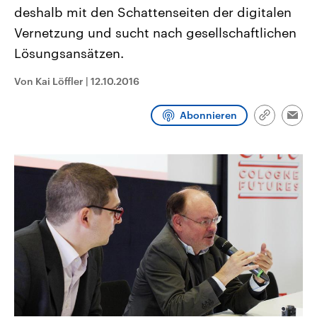
CDU, SPD und FDP regiert.-
aktuelle Weltgeschehen.
deshalb mit den Schattenseiten der digitalen
Umfragen, Prognosen,
Vernetzung und sucht nach gesellschaftlichen
Wahlprogramme, aktuelle Berichte
Sendungen
Programm
Podcasts
und Hintergründe zu den Parteien
Lösungsansätzen.
und Kandidaten der anstehenden
Wahl.
Audio-Archiv
Von Kai Löffler
|
12.10.2016
Abonnieren
Link
Emai
kopieren/te