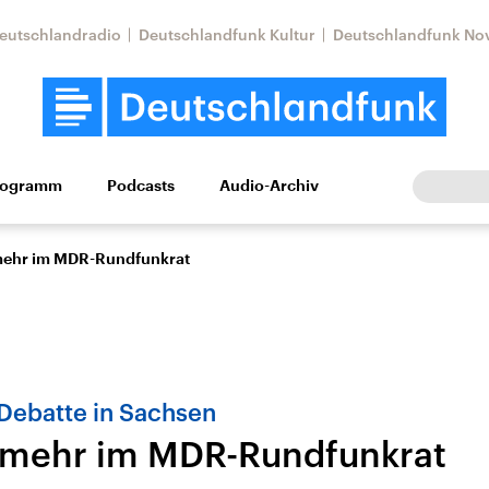
eutschlandradio
Deutschlandfunk Kultur
Deutschlandfunk No
rogramm
Podcasts
Audio-Archiv
Wirtschaft
Wissen
Kultur
Europa
Gesellschaf
mehr im MDR-Rundfunkrat
Debatte in Sachsen
 mehr im MDR-Rundfunkrat
Nahostkonflikt
Iran
le Beiträge,
Aktuelle Lage und
Aktuelle Lage und