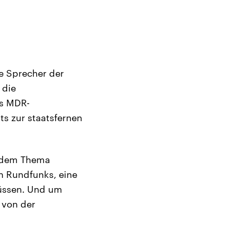
e Sprecher der
 die
es MDR-
s zur staatsfernen
i dem Thema
n Rundfunks, eine
müssen. Und um
 von der