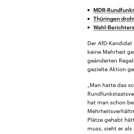
MDR-Rundfunkra
Thüringen droh
Wahl-Berichters
Der AfD-Kandidat 
keine Mehrheit ge
geänderten Regeln
gezielte Aktion ge
„Man hatte das sc
Rundfunkstaatsver
hat man schon bew
Mehrheitsverhält
Plätze gehabt hät
muss, sieht er als