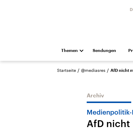
D
Themen
Sendungen
P
Die Nachrichten
Politik
/
/
Startseite
@mediasres
AfD nicht 
Hörspiel und Feature
Musik
Archiv
Medienpolitik-
AfD nicht
Landtagswahl Sachsen-
USA
Anhalt 2026
Aktuel