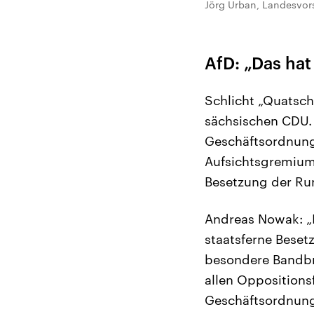
Jörg Urban, Landesvors
AfD: „Das ha
Schlicht „Quatsch
sächsischen CDU. 
Geschäftsordnung
Aufsichtsgremiums
Besetzung der Ru
Andreas Nowak: „I
staatsferne Beset
besondere Bandbr
allen Oppositions
Geschäftsordnun