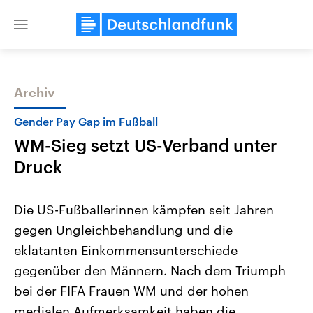
Close
menu
Archiv
Themen
Gender Pay Gap im Fußball
WM-Sieg setzt US-Verband unter
Druck
Die US-Fußballerinnen kämpfen seit Jahren
gegen Ungleichbehandlung und die
Landtagswahl Sachsen-Anhalt
USA
eklatanten Einkommensunterschiede
2026
Aktuelle Beiträge, Analys
Alle Informationen
Hintergründe
gegenüber den Männern. Nach dem Triumph
Sachsen-Anhalt wählt am 6.
Wirtschaftlich und militäri
September 2026 einen neuen
gehören die Vereinigten S
bei der FIFA Frauen WM und der hohen
Landtag. Seit 2021 wird das
den mächtigsten Ländern 
medialen Aufmerksamkeit haben die
Bundesland von einer Koalition aus
mit großem Einfluss auf d