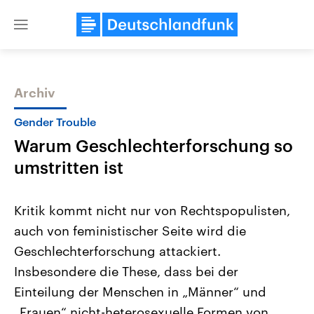
Close
menu
Archiv
Themen
Gender Trouble
Warum Geschlechterforschung so
umstritten ist
Kritik kommt nicht nur von Rechtspopulisten,
auch von feministischer Seite wird die
Landtagswahl Sachsen-Anhalt
USA
Geschlechterforschung attackiert.
2026
Aktuelle Beiträge, Analys
Alle Informationen
Hintergründe
Insbesondere die These, dass bei der
Sachsen-Anhalt wählt am 6.
Wirtschaftlich und militäri
September 2026 einen neuen
gehören die Vereinigten S
Einteilung der Menschen in „Männer“ und
Landtag. Seit 2021 wird das
den mächtigsten Ländern 
„Frauen“ nicht-heterosexuelle Formen von
Bundesland von einer Koalition aus
mit großem Einfluss auf d