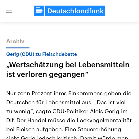
Close
menu
Archiv
Themen
Gerig (CDU) zu Fleischdebatte
„Wertschätzung bei Lebensmitteln
ist verloren gegangen“
Nur zehn Prozent ihres Einkommens geben die
Deutschen für Lebensmittel aus. „Das ist viel
Landtagswahl Sachsen-Anhalt
USA
zu wenig“, sagte CDU-Politiker Alois Gerig im
2026
Aktuelle Beiträge, Analys
Alle Informationen
Hintergründe
Dlf. Der Handel müsse die Lockvogelmentalität
Sachsen-Anhalt wählt am 6.
Wirtschaftlich und militäri
September 2026 einen neuen
gehören die Vereinigten S
bei Fleisch aufgeben. Eine Steuererhöhung
Landtag. Seit 2021 wird das
den mächtigsten Ländern 
sieht Gerig jedoch kritisch. Damit würde man
Bundesland von einer Koalition aus
mit großem Einfluss auf d