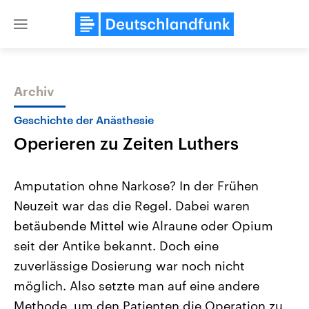
Close
menu
Archiv
Themen
Geschichte der Anästhesie
Operieren zu Zeiten Luthers
Amputation ohne Narkose? In der Frühen
Neuzeit war das die Regel. Dabei waren
betäubende Mittel wie Alraune oder Opium
Landtagswahl Sachsen-Anhalt
USA
seit der Antike bekannt. Doch eine
2026
Aktuelle Beiträge, Analys
Alle Informationen
zuverlässige Dosierung war noch nicht
Hintergründe
Sachsen-Anhalt wählt am 6.
Wirtschaftlich und militäri
möglich. Also setzte man auf eine andere
September 2026 einen neuen
gehören die Vereinigten S
Landtag. Seit 2021 wird das
den mächtigsten Ländern 
Methode, um den Patienten die Operation zu
Bundesland von einer Koalition aus
mit großem Einfluss auf d