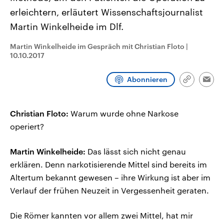
CDU, SPD und FDP regiert.-
aktuelle Weltgeschehen.
erleichtern, erläutert Wissenschaftsjournalist
Umfragen, Prognosen,
Wahlprogramme, aktuelle Berichte
Martin Winkelheide im Dlf.
Sendungen
Programm
Podcasts
und Hintergründe zu den Parteien
und Kandidaten der anstehenden
Wahl.
Martin Winkelheide im Gespräch mit Christian Floto
|
10.10.2017
Audio-Archiv
Abonnieren
Link
Emai
kopieren/te
Christian Floto:
Warum wurde ohne Narkose
operiert?
Martin Winkelheide:
Das lässt sich nicht genau
erklären. Denn narkotisierende Mittel sind bereits im
Altertum bekannt gewesen – ihre Wirkung ist aber im
Verlauf der frühen Neuzeit in Vergessenheit geraten.
Die Römer kannten vor allem zwei Mittel, hat mir