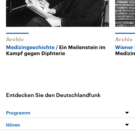
Archiv
Archiv
Medizingeschichte
Ein Meilenstein im
Wiener
Kampf gegen Diphterie
Medizi
Entdecken Sie den Deutschlandfunk
Programm
Programm
Hören
Alle Sendungen
Livestream