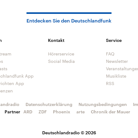
Entdecken Sie den Deutschlandfunk
n
Kontakt
Service
tream
Hörerservice
FAQ
os
Social Media
Newsletter
asts
Veranstaltunge
schlandfunk App
Musikliste
richten App
RSS
uenzen
landradio
Datenschutzerklärung
Nutzungsbedingungen
I
Partner
ARD
ZDF
Phoenix
arte
Chronik der Mauer
Deutschlandradio © 2026