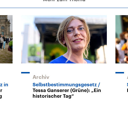
Archiv
z in
Selbstbestimmungsgesetz
r
Tessa Ganserer (Grüne): „Ein
g
historischer Tag“