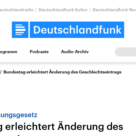
eutschlandradio
Deutschlandfunk Kultur
Deutschlandfunk No
rogramm
Podcasts
Audio-Archiv
Wirtschaft
Wissen
Kultur
Europa
Gesellschaf
/
Bundestag erleichtert Änderung des Geschlechtseintrags
mungsgesetz
 erleichtert Änderung des
Nahostkonflikt
Iran
le Beiträge,
Aktuelle Lage und
Aktuelle Lage und