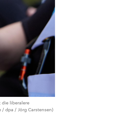
die liberalere
 / dpa / Jörg Carstensen)