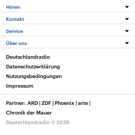
Programm
Hören
Alle Sendungen
Livestream
Kontakt
Die Nachrichten
Audios
Hörerservice
Service
Nachrichtenleicht
Podcasts
Social Media
FAQ
Über uns
Neue Beiträge auf dlf.de
Deutschlandfunk App
Newsletter
Deutschlandradio
Themen-Schwerpunkte
Nachrichten App
Deutschlandradio
Veranstaltungen
Presse
Frequenzen
Datenschutzerklärung
Musikliste
Ausbildung und Karriere
Nutzungsbedingungen
RSS
Transparenz
Impressum
Korrekturen
Barrierefreiheit
Partner
ARD
|
ZDF
|
Phoenix
|
arte
|
Chronik der Mauer
Deutschlandradio © 2026