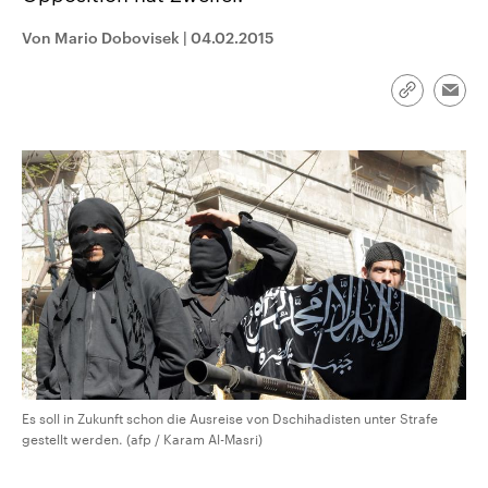
CDU, SPD und FDP regiert.-
aktuelle Weltgeschehen.
Umfragen, Prognosen,
Von Mario Dobovisek
|
04.02.2015
Wahlprogramme, aktuelle Berichte
Sendungen
Programm
Podcasts
und Hintergründe zu den Parteien
und Kandidaten der anstehenden
Link
Wahl.
Emai
kopieren/te
Audio-Archiv
Es soll in Zukunft schon die Ausreise von Dschihadisten unter Strafe
gestellt werden. (afp / Karam Al-Masri)