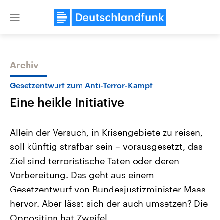
Close
menu
Archiv
Themen
Gesetzentwurf zum Anti-Terror-Kampf
Eine heikle Initiative
Allein der Versuch, in Krisengebiete zu reisen,
soll künftig strafbar sein – vorausgesetzt, das
Ziel sind terroristische Taten oder deren
Landtagswahl Sachsen-Anhalt
USA
Vorbereitung. Das geht aus einem
2026
Aktuelle Beiträge, Analys
Alle Informationen
Gesetzentwurf von Bundesjustizminister Maas
Hintergründe
Sachsen-Anhalt wählt am 6.
Wirtschaftlich und militäri
hervor. Aber lässt sich der auch umsetzen? Die
September 2026 einen neuen
gehören die Vereinigten S
Landtag. Seit 2021 wird das
den mächtigsten Ländern 
Opposition hat Zweifel.
Bundesland von einer Koalition aus
mit großem Einfluss auf d