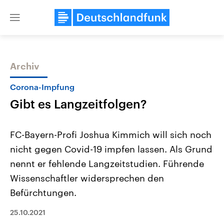
Close
menu
Archiv
Themen
Corona-Impfung
Gibt es Langzeitfolgen?
FC-Bayern-Profi Joshua Kimmich will sich noch
nicht gegen Covid-19 impfen lassen. Als Grund
nennt er fehlende Langzeitstudien. Führende
Landtagswahl Sachsen-Anhalt
USA
Wissenschaftler widersprechen den
2026
Aktuelle Beiträge, Analys
Alle Informationen
Befürchtungen.
Hintergründe
Sachsen-Anhalt wählt am 6.
Wirtschaftlich und militäri
September 2026 einen neuen
gehören die Vereinigten S
25.10.2021
Landtag. Seit 2021 wird das
den mächtigsten Ländern 
Bundesland von einer Koalition aus
mit großem Einfluss auf d