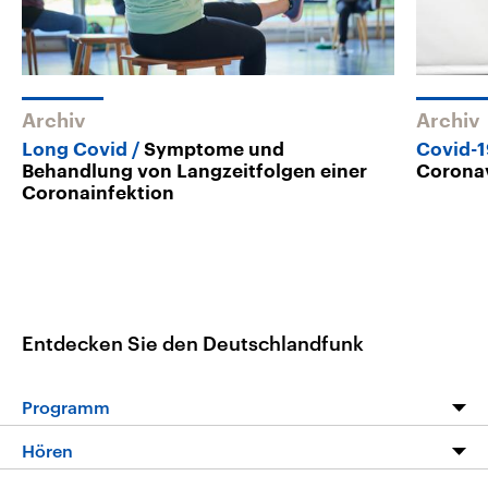
Archiv
Archiv
Long Covid
Symptome und
Covid-
Behandlung von Langzeitfolgen einer
Coronav
Coronainfektion
Entdecken Sie den Deutschlandfunk
Programm
Programm
Hören
Alle Sendungen
Livestream