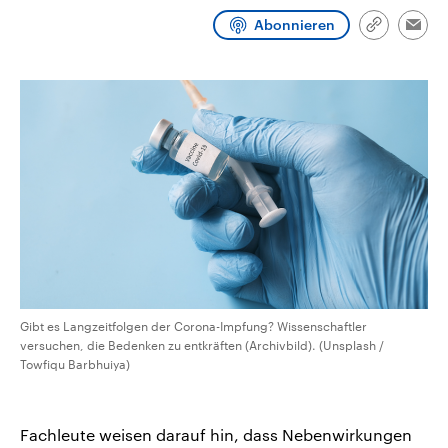
CDU, SPD und FDP regiert.-
aktuelle Weltgeschehen.
Abonnieren
Umfragen, Prognosen,
Link
Emai
Wahlprogramme, aktuelle Berichte
kopieren/te
Sendungen
Programm
Podcasts
und Hintergründe zu den Parteien
und Kandidaten der anstehenden
Wahl.
Audio-Archiv
Gibt es Langzeitfolgen der Corona-Impfung? Wissenschaftler
versuchen, die Bedenken zu entkräften (Archivbild). (Unsplash /
Towfiqu Barbhuiya)
Fachleute weisen darauf hin, dass Nebenwirkungen