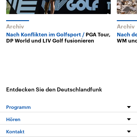
Archiv
Archiv
Nach Konflikten im Golfsport
PGA Tour,
Nach d
DP World und LIV Golf fusionieren
WM und
Entdecken Sie den Deutschlandfunk
Programm
Programm
Hören
Alle Sendungen
Livestream
Kontakt
Die Nachrichten