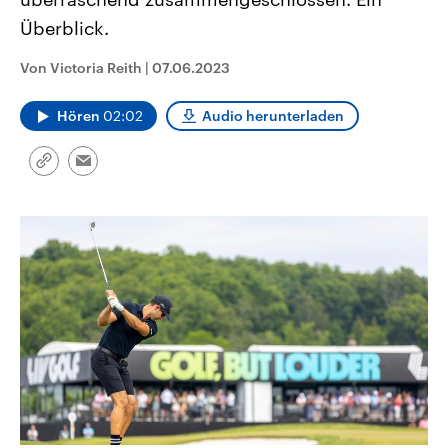
aktuelle Weltgeschehen.
Diese wird wie die Hisboll
Überblick.
Libanon vom Iran unterstüt
Sendungen
Programm
Podcasts
Von Victoria Reith
|
07.06.2023
Audio-Archiv
Hören
02:02
Audio herunterladen
Link
Email
kopieren/teilen