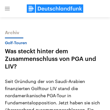
Close
menu
Archiv
Themen
Golf-Touren
Was steckt hinter dem
Zusammenschluss von PGA und
LIV?
Seit Gründung der von Saudi-Arabien
USA
Nahostkonflikt
finanzierten Golftour LIV stand die
Aktuelle Beiträge, Analysen und
Aktuelle Lage und Hinter
Der Überfall der palästine
Hintergründe
nordamerikanische PGA-Tour in
Wirtschaftlich und militärisch
Terrororganisation Hamas
gehören die Vereinigten Staaten zu
Oktober 2023 auf Israel ha
Fundamentalopposition. Jetzt haben sie sich
den mächtigsten Ländern der Erde,
Region wieder die Gewalt 
mit großem Einfluss auf das
überraschend zusammengeschlossen. Ein
Israel möchte die Hamas z