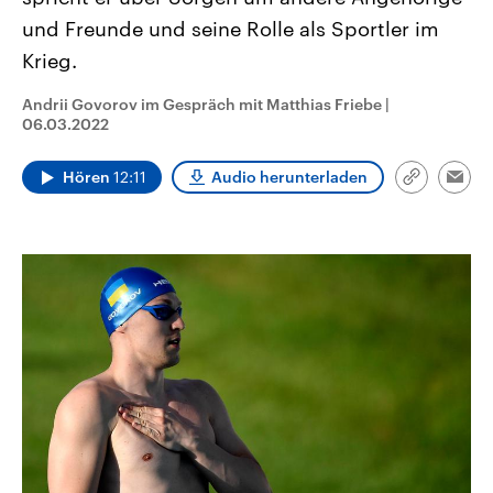
CDU, SPD und FDP regiert.-
aktuelle Weltgeschehen.
und Freunde und seine Rolle als Sportler im
Umfragen, Prognosen,
Wahlprogramme, aktuelle Berichte
Krieg.
Sendungen
Programm
Podcasts
und Hintergründe zu den Parteien
und Kandidaten der anstehenden
Wahl.
Andrii Govorov im Gespräch mit Matthias Friebe
|
Audio-Archiv
06.03.2022
Hören
12:11
Audio herunterladen
Link
Emai
kopieren/te