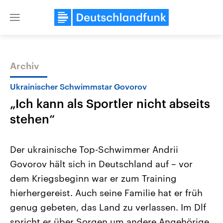
Close
menu
Archiv
Themen
Ukrainischer Schwimmstar Govorov
„Ich kann als Sportler nicht abseits
stehen“
Der ukrainische Top-Schwimmer Andrii
Govorov hält sich in Deutschland auf – vor
Landtagswahl Sachsen-Anhalt
USA
dem Kriegsbeginn war er zum Training
2026
Aktuelle Beiträge, Analys
Alle Informationen
Hintergründe
hierhergereist. Auch seine Familie hat er früh
Sachsen-Anhalt wählt am 6.
Wirtschaftlich und militäri
September 2026 einen neuen
gehören die Vereinigten S
genug gebeten, das Land zu verlassen. Im Dlf
Landtag. Seit 2021 wird das
den mächtigsten Ländern 
spricht er über Sorgen um andere Angehörige
Bundesland von einer Koalition aus
mit großem Einfluss auf d