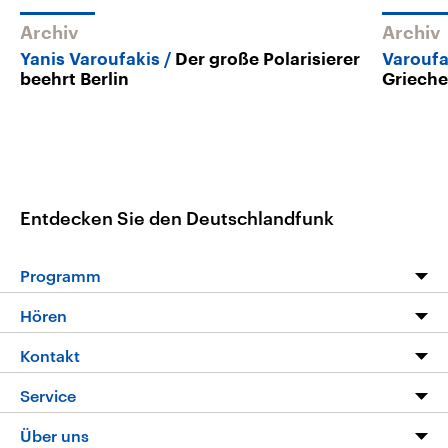
Archiv
Archiv
Yanis Varoufakis
Der große Polarisierer
Varoufak
beehrt Berlin
Grieche
Entdecken Sie den Deutschlandfunk
Programm
Programm
Hören
Alle Sendungen
Livestream
Kontakt
Die Nachrichten
Audios
Hörerservice
Service
Nachrichtenleicht
Podcasts
Social Media
FAQ
Über uns
Neue Beiträge auf dlf.de
Deutschlandfunk App