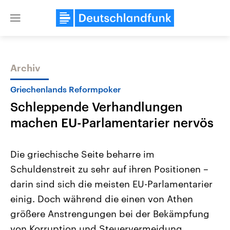
Close
menu
Archiv
Themen
Griechenlands Reformpoker
Schleppende Verhandlungen
machen EU-Parlamentarier nervös
Die griechische Seite beharre im
Schuldenstreit zu sehr auf ihren Positionen –
Landtagswahl Sachsen-Anhalt
USA
darin sind sich die meisten EU-Parlamentarier
2026
Aktuelle Beiträge, Analys
Alle Informationen
Hintergründe
einig. Doch während die einen von Athen
Sachsen-Anhalt wählt am 6.
Wirtschaftlich und militäri
September 2026 einen neuen
gehören die Vereinigten S
größere Anstrengungen bei der Bekämpfung
Landtag. Seit 2021 wird das
den mächtigsten Ländern 
von Korruption und Steuervermeidung
Bundesland von einer Koalition aus
mit großem Einfluss auf d