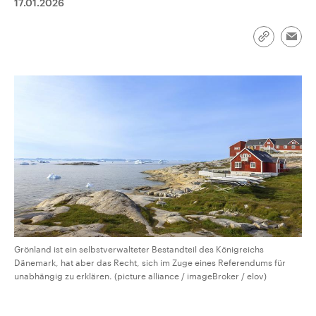
17.01.2026
aktuelle Weltgeschehen.
Diese wird wie die Hisboll
Libanon vom Iran unterstüt
Sendungen
Programm
Podcasts
Link
Emai
kopieren/te
Audio-Archiv
Grönland ist ein selbstverwalteter Bestandteil des Königreichs
Dänemark, hat aber das Recht, sich im Zuge eines Referendums für
unabhängig zu erklären. (picture alliance / imageBroker / elov)