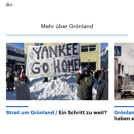
lkn
Mehr über Grönland
Streit um Grönland
Ein Schritt zu weit?
Grönla
haben s