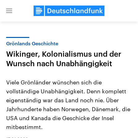
Close
menu
Grönlands Geschichte
Themen
Wikinger, Kolonialismus und der
Wunsch nach Unabhängigkeit
Viele Grönländer wünschen sich die
vollständige Unabhängigkeit. Denn komplett
eigenständig war das Land noch nie. Über
USA
Nahostkonflikt
Jahrhunderte haben Norwegen, Dänemark, die
Aktuelle Beiträge, Analysen und
Aktuelle Lage und Hinter
USA und Kanada die Geschicke der Insel
Der Überfall der palästine
Hintergründe
Wirtschaftlich und militärisch
Terrororganisation Hamas
mitbestimmt.
gehören die Vereinigten Staaten zu
Oktober 2023 auf Israel ha
den mächtigsten Ländern der Erde,
Region wieder die Gewalt 
mit großem Einfluss auf das
Israel möchte die Hamas z