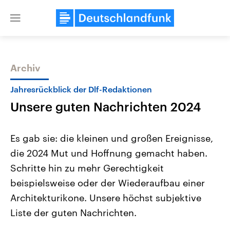
Close
menu
Archiv
Themen
Jahresrückblick der Dlf-Redaktionen
Unsere guten Nachrichten 2024
Es gab sie: die kleinen und großen Ereignisse,
die 2024 Mut und Hoffnung gemacht haben.
Schritte hin zu mehr Gerechtigkeit
Landtagswahl Sachsen-Anhalt
USA
beispielsweise oder der Wiederaufbau einer
2026
Aktuelle Beiträge, Analys
Alle Informationen
Architekturikone. Unsere höchst subjektive
Hintergründe
Sachsen-Anhalt wählt am 6.
Wirtschaftlich und militäri
Liste der guten Nachrichten.
September 2026 einen neuen
gehören die Vereinigten S
Landtag. Seit 2021 wird das
den mächtigsten Ländern 
Bundesland von einer Koalition aus
mit großem Einfluss auf d