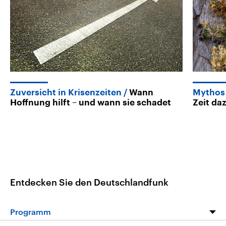
Zuversicht in Krisenzeiten
Wann
Mythos
Hoffnung hilft – und wann sie schadet
Zeit da
Entdecken Sie den Deutschlandfunk
Programm