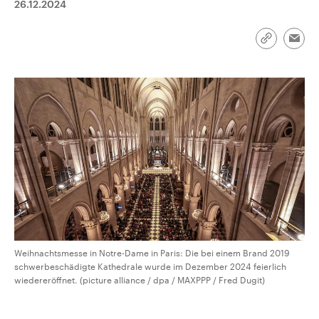
26.12.2024
CDU, SPD und FDP regiert.-
aktuelle Weltgeschehen.
Umfragen, Prognosen,
Wahlprogramme, aktuelle Berichte
Sendungen
Programm
Podcasts
und Hintergründe zu den Parteien
Link
Emai
und Kandidaten der anstehenden
kopieren/te
Wahl.
Audio-Archiv
Weihnachtsmesse in Notre-Dame in Paris: Die bei einem Brand 2019
schwerbeschädigte Kathedrale wurde im Dezember 2024 feierlich
wiedereröffnet. (picture alliance / dpa / MAXPPP / Fred Dugit)