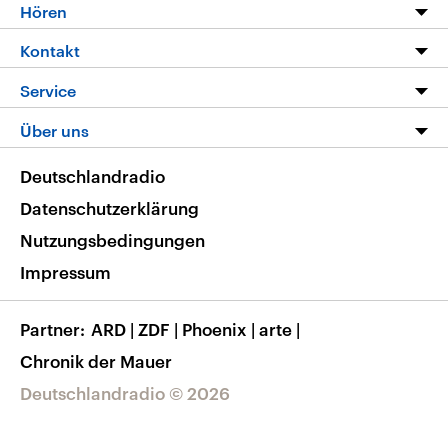
Programm
Hören
Alle Sendungen
Livestream
Kontakt
Die Nachrichten
Audios
Hörerservice
Service
Nachrichtenleicht
Podcasts
Social Media
FAQ
Über uns
Neue Beiträge auf dlf.de
Deutschlandfunk App
Newsletter
Deutschlandradio
Themen-Schwerpunkte
Nachrichten App
Deutschlandradio
Veranstaltungen
Presse
Frequenzen
Datenschutzerklärung
Musikliste
Ausbildung und Karriere
Nutzungsbedingungen
RSS
Transparenz
Impressum
Korrekturen
Barrierefreiheit
Partner
ARD
|
ZDF
|
Phoenix
|
arte
|
Chronik der Mauer
Deutschlandradio © 2026