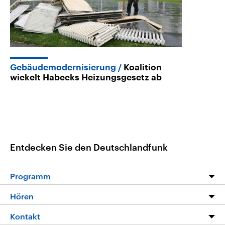
Gebäudemodernisierung
Koalition
wickelt Habecks Heizungsgesetz ab
Entdecken Sie den Deutschlandfunk
Programm
Programm
Hören
Alle Sendungen
Livestream
Kontakt