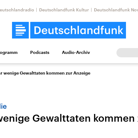
eutschlandradio
Deutschlandfunk Kultur
Deutschlandfunk No
rogramm
Podcasts
Audio-Archiv
Wirtschaft
Wissen
Kultur
Europa
Gesellschaf
hr wenige Gewalttaten kommen zur Anzeige
ie
wenige Gewalttaten kommen 
Nahostkonflikt
Iran
le Beiträge,
Aktuelle Lage und
Aktuelle Lage und