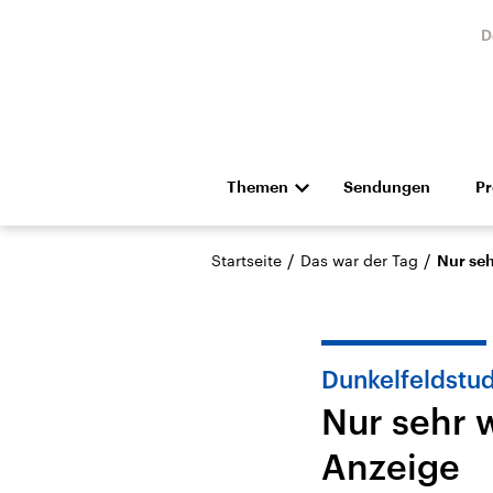
D
Themen
Sendungen
P
Die Nachrichten
Politik
/
/
Startseite
Das war der Tag
Nur se
Hörspiel und Feature
Musik
Dunkelfeldstud
Nur sehr 
Anzeige
Landtagswahl Sachsen-
USA
Anhalt 2026
Aktuel