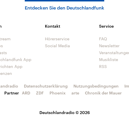
Entdecken Sie den Deutschlandfunk
n
Kontakt
Service
tream
Hörerservice
FAQ
os
Social Media
Newsletter
asts
Veranstaltunge
schlandfunk App
Musikliste
richten App
RSS
uenzen
landradio
Datenschutzerklärung
Nutzungsbedingungen
I
Partner
ARD
ZDF
Phoenix
arte
Chronik der Mauer
Deutschlandradio © 2026