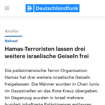
Close
menu
Archiv
Themen
Nahost
Hamas-Terroristen lassen drei
weitere israelische Geiseln frei
Die palästinensische Terror-Organisation
Hamas hat drei weitere israelische Geiseln
Landtagswahl Sachsen-Anhalt
USA
freigelassen. Die Männer wurden in Chan Junis
2026
Aktuelle Beiträge, Analys
Alle Informationen
Hintergründe
im Gazastreifen an das Rote Kreuz übergeben.
Sachsen-Anhalt wählt am 6.
Wirtschaftlich und militäri
September 2026 einen neuen
gehören die Vereinigten S
Im Gegenzug wurden in Israel mehrere
Landtag. Seit 2021 wird das
den mächtigsten Ländern 
hundert inhaftierte Palästinenser entlassen,
Bundesland von einer Koalition aus
mit großem Einfluss auf d