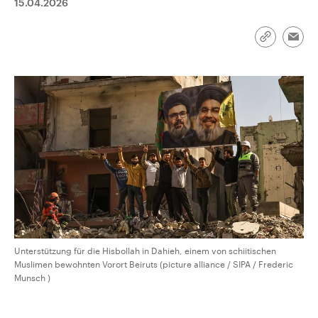
15.04.2026
aktuelle Weltgeschehen.
Diese wird wie die Hisboll
Libanon vom Iran unterstüt
Sendungen
Programm
Podcasts
Link
Emai
kopieren/te
Audio-Archiv
Unterstützung für die Hisbollah in Dahieh, einem von schiitischen
Muslimen bewohnten Vorort Beiruts (picture alliance / SIPA / Frederic
Munsch )