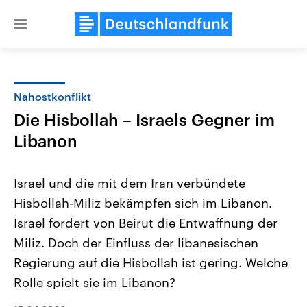
Close
menu
Nahostkonflikt
Themen
Die Hisbollah – Israels Gegner im
Libanon
Israel und die mit dem Iran verbündete
Hisbollah-Miliz bekämpfen sich im Libanon.
Israel fordert von Beirut die Entwaffnung der
USA
Nahostkonflikt
Miliz. Doch der Einfluss der libanesischen
Aktuelle Beiträge, Analysen und
Aktuelle Lage und Hinter
Regierung auf die Hisbollah ist gering. Welche
Der Überfall der palästine
Hintergründe
Wirtschaftlich und militärisch
Terrororganisation Hamas
Rolle spielt sie im Libanon?
gehören die Vereinigten Staaten zu
Oktober 2023 auf Israel ha
den mächtigsten Ländern der Erde,
Region wieder die Gewalt 
mit großem Einfluss auf das
Israel möchte die Hamas z