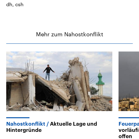
dh, csh
Mehr zum Nahostkonflikt
Nahostkonflikt
Aktuelle Lage und
Feuerpa
Hintergründe
vorläuf
offen