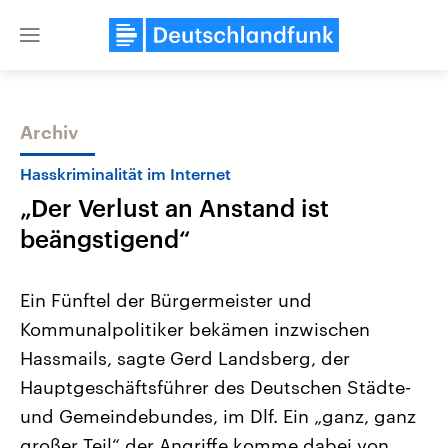
Close
menu
Archiv
Themen
Hasskriminalität im Internet
„Der Verlust an Anstand ist
beängstigend“
Ein Fünftel der Bürgermeister und
Kommunalpolitiker bekämen inzwischen
Landtagswahl Sachsen-Anhalt
USA
Hassmails, sagte Gerd Landsberg, der
2026
Aktuelle Beiträge, Analys
Alle Informationen
Hintergründe
Hauptgeschäftsführer des Deutschen Städte-
Sachsen-Anhalt wählt am 6.
Wirtschaftlich und militäri
September 2026 einen neuen
gehören die Vereinigten S
und Gemeindebundes, im Dlf. Ein „ganz, ganz
Landtag. Seit 2021 wird das
den mächtigsten Ländern 
großer Teil“ der Angriffe komme dabei von
Bundesland von einer Koalition aus
mit großem Einfluss auf d