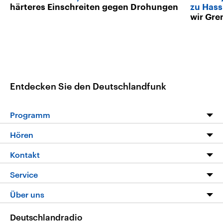
härteres Einschreiten gegen Drohungen
zu Hass
wir Gre
Entdecken Sie den Deutschlandfunk
Programm
Programm
Hören
Alle Sendungen
Livestream
Kontakt
Die Nachrichten
Audios
Hörerservice
Service
Nachrichtenleicht
Podcasts
Social Media
FAQ
Über uns
Neue Beiträge auf dlf.de
Deutschlandfunk App
Newsletter
Deutschlandradio
Themen-Schwerpunkte
Nachrichten App
Deutschlandradio