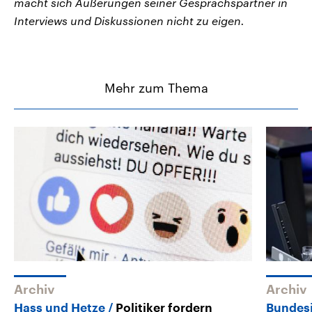
macht sich Äußerungen seiner Gesprächspartner in
Interviews und Diskussionen nicht zu eigen.
Mehr zum Thema
Archiv
Archiv
Hass und Hetze
Politiker fordern
Bundesj