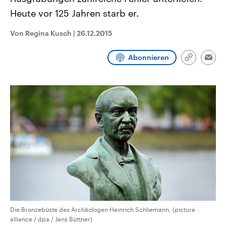
CDU, SPD und FDP regiert.-
aktuelle Weltgeschehen.
Heute vor 125 Jahren starb er.
Umfragen, Prognosen,
Wahlprogramme, aktuelle Berichte
Sendungen
Programm
Podcasts
und Hintergründe zu den Parteien
Von Regina Kusch
|
26.12.2015
und Kandidaten der anstehenden
Wahl.
Audio-Archiv
Abonnieren
Link
Emai
kopieren/te
Die Bronzebüste des Archäologen Heinrich Schliemann. (picture
alliance / dpa / Jens Büttner)