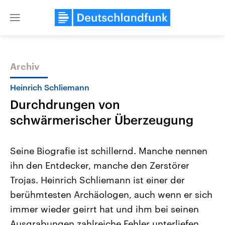
Close
menu
Archiv
Themen
Heinrich Schliemann
Durchdrungen von
schwärmerischer Überzeugung
Seine Biografie ist schillernd. Manche nennen
ihn den Entdecker, manche den Zerstörer
Landtagswahl Sachsen-Anhalt
USA
Trojas. Heinrich Schliemann ist einer der
2026
Aktuelle Beiträge, Analys
Alle Informationen
Hintergründe
berühmtesten Archäologen, auch wenn er sich
Sachsen-Anhalt wählt am 6.
Wirtschaftlich und militäri
September 2026 einen neuen
gehören die Vereinigten S
immer wieder geirrt hat und ihm bei seinen
Landtag. Seit 2021 wird das
den mächtigsten Ländern 
Ausgrabungen zahlreiche Fehler unterliefen.
Bundesland von einer Koalition aus
mit großem Einfluss auf d