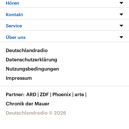
Programm
Hören
Alle Sendungen
Livestream
Kontakt
Die Nachrichten
Audios
Hörerservice
Service
Nachrichtenleicht
Podcasts
Social Media
FAQ
Über uns
Neue Beiträge auf dlf.de
Deutschlandfunk App
Newsletter
Deutschlandradio
Themen-Schwerpunkte
Nachrichten App
Deutschlandradio
Veranstaltungen
Presse
Frequenzen
Datenschutzerklärung
Musikliste
Ausbildung und Karriere
Nutzungsbedingungen
RSS
Transparenz
Impressum
Korrekturen
Barrierefreiheit
Partner
ARD
|
ZDF
|
Phoenix
|
arte
|
Chronik der Mauer
Deutschlandradio © 2026