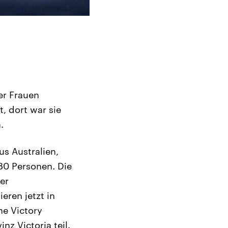
er Frauen
, dort war sie
.
s Australien,
80 Personen. Die
er
ren jetzt in
ne Victory
z Victoria teil.