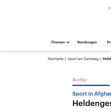
D
Themen
Sendungen
P
Die Nachrichten
Politik
/
/
Startseite
Sport am Samstag
Held
Hörspiel und Feature
Musik
Archiv
Sport in Afgha
Heldenges
Landtagswahl Sachsen-
USA
Anhalt 2026
Aktuel