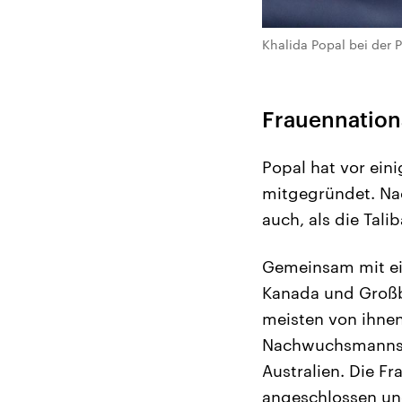
Khalida Popal bei der
Frauennationa
Popal hat vor ein
mitgegründet. Nac
auch, als die Tali
Gemeinsam mit ei
Kanada und Großbr
meisten von ihnen
Nachwuchsmannscha
Australien. Die F
angeschlossen und