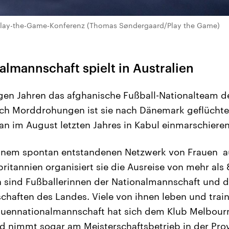
 Play-the-Game-Konferenz (Thomas Søndergaard/Play the Game)
lmannschaft spielt in Australien
igen Jahren das afghanische Fußball-Nationalteam d
h Morddrohungen ist sie nach Dänemark geflüchtet
ban im August letzten Jahres in Kabul einmarschieren
nem spontan entstandenen Netzwerk von Frauen au
itannien organisiert sie die Ausreise von mehr als 
 sind Fußballerinnen der Nationalmannschaft und d
ften des Landes. Viele von ihnen leben und trainie
rauennationalmannschaft hat sich dem Klub Melbour
 nimmt sogar am Meisterschaftsbetrieb in der Provin