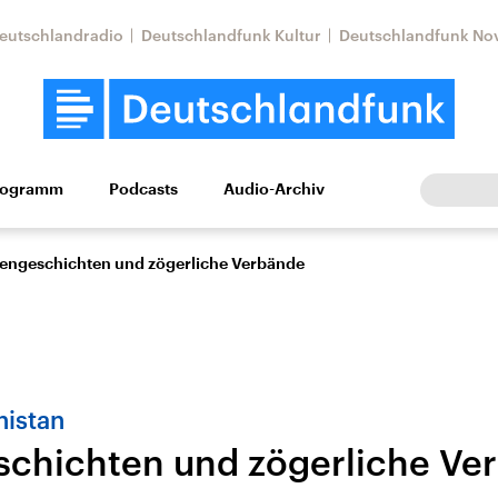
eutschlandradio
Deutschlandfunk Kultur
Deutschlandfunk No
rogramm
Podcasts
Audio-Archiv
Wirtschaft
Wissen
Kultur
Europa
Gesellschaf
engeschichten und zögerliche Verbände
nistan
chichten und zögerliche Ve
Nahostkonflikt
Iran
le Beiträge,
Aktuelle Lage und
Aktuelle Lage und