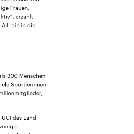
gige Frauen,
tiv“, erzählt
ll, die in die
 als 300 Menschen
iele Sportlerinnen
ilienmitglieder,
s UCI das Land
 wenige