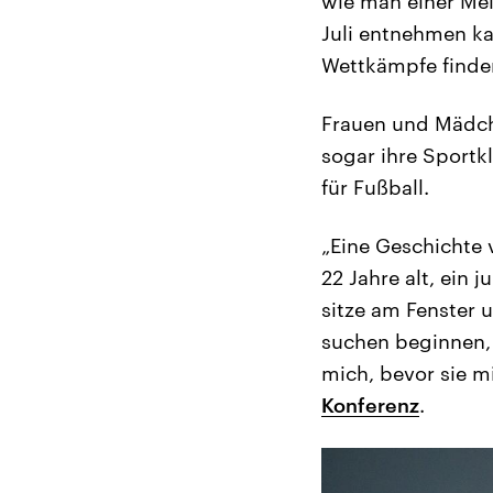
wie man einer Me
Juli entnehmen kan
Wettkämpfe finden
Frauen und Mädche
sogar ihre Sportk
für Fußball.
„Eine Geschichte v
22 Jahre alt, ein 
sitze am Fenster
suchen beginnen, 
mich, bevor sie mi
Konferenz
.