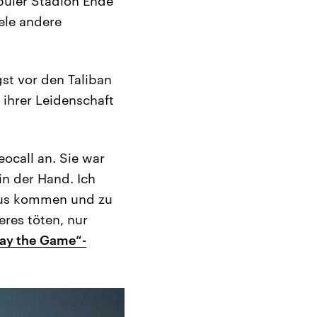
buler Stadion Ende
iele andere
st vor den Taliban
 ihrer Leidenschaft
eocall an. Sie war
in der Hand. Ich
Haus kommen und zu
res töten, nur
lay the Game“-