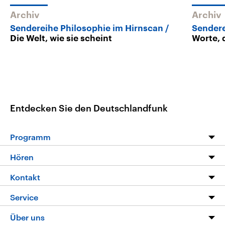
Archiv
Archiv
Sendereihe Philosophie im Hirnscan
Sendere
Die Welt, wie sie scheint
Worte, 
Entdecken Sie den Deutschlandfunk
Programm
Programm
Hören
Alle Sendungen
Livestream
Kontakt
Die Nachrichten
Audios
Hörerservice
Service
Nachrichtenleicht
Podcasts
Social Media
FAQ
Über uns
Neue Beiträge auf dlf.de
Deutschlandfunk App