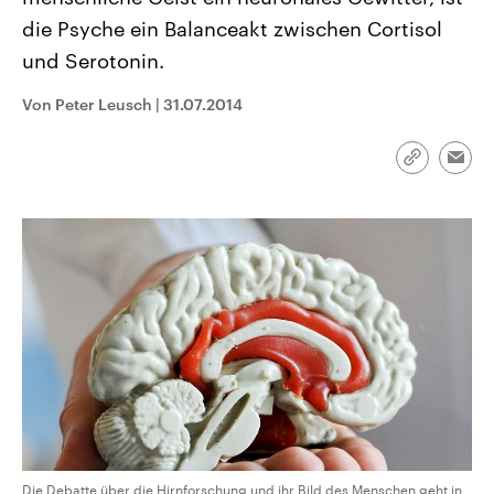
CDU, SPD und FDP regiert.-
aktuelle Weltgeschehen.
die Psyche ein Balanceakt zwischen Cortisol
Umfragen, Prognosen,
Wahlprogramme, aktuelle Berichte
und Serotonin.
Sendungen
Programm
Podcasts
und Hintergründe zu den Parteien
und Kandidaten der anstehenden
Wahl.
Von Peter Leusch
|
31.07.2014
Audio-Archiv
Link
Emai
kopieren/te
Die Debatte über die Hirnforschung und ihr Bild des Menschen geht in