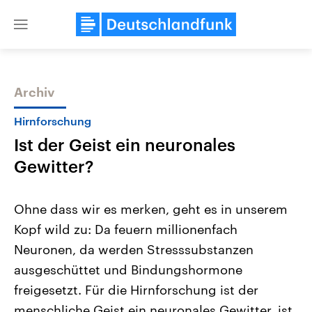
Close
menu
Archiv
Themen
Hirnforschung
Ist der Geist ein neuronales
Gewitter?
Ohne dass wir es merken, geht es in unserem
Kopf wild zu: Da feuern millionenfach
Landtagswahl Sachsen-Anhalt
USA
Neuronen, da werden Stresssubstanzen
2026
Aktuelle Beiträge, Analys
Alle Informationen
Hintergründe
ausgeschüttet und Bindungshormone
Sachsen-Anhalt wählt am 6.
Wirtschaftlich und militäri
September 2026 einen neuen
gehören die Vereinigten S
freigesetzt. Für die Hirnforschung ist der
Landtag. Seit 2021 wird das
den mächtigsten Ländern 
menschliche Geist ein neuronales Gewitter, ist
Bundesland von einer Koalition aus
mit großem Einfluss auf d