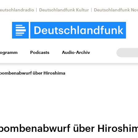
eutschlandradio
Deutschlandfunk Kultur
Deutschlandfunk No
rogramm
Podcasts
Audio-Archiv
Wirtschaft
Wissen
Kultur
Europa
Gesellschaf
bombenabwurf über Hiroshima
bombenabwurf über Hiroshi
Nahostkonflikt
Iran
le Beiträge,
Aktuelle Lage und
Aktuelle Lage und