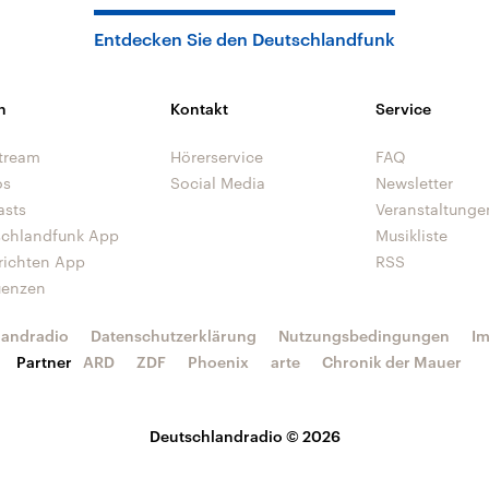
Entdecken Sie den Deutschlandfunk
n
Kontakt
Service
tream
Hörerservice
FAQ
os
Social Media
Newsletter
asts
Veranstaltunge
schlandfunk App
Musikliste
richten App
RSS
uenzen
landradio
Datenschutzerklärung
Nutzungsbedingungen
I
Partner
ARD
ZDF
Phoenix
arte
Chronik der Mauer
Deutschlandradio © 2026