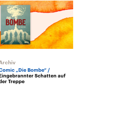
Archiv
Archiv
Comic „Die Bombe“
USA und Japa
Eingebrannter Schatten auf
Hiroshima zum 
der Treppe
Atombombe w