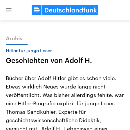
Close
menu
Archiv
Themen
Hitler für junge Leser
Geschichten von Adolf H.
Bücher über Adolf Hitler gibt es schon viele.
Etwas wirklich Neues wurde lange nicht
veröffentlicht. Was bisher allerdings fehlte, war
Landtagswahl Sachsen-Anhalt
USA
eine Hitler-Biografie explizit für junge Leser.
2026
Aktuelle Beiträge, Analys
Alle Informationen
Thomas Sandkühler, Experte für
Hintergründe
Sachsen-Anhalt wählt am 6.
Wirtschaftlich und militäri
geschichtswissenschaftliche Didaktik,
September 2026 einen neuen
gehören die Vereinigten S
Landtag. Seit 2021 wird das
den mächtigsten Ländern 
versucht mit „Adolf H., Lebensweg eines
Bundesland von einer Koalition aus
mit großem Einfluss auf d