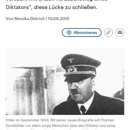
CDU, SPD und FDP regiert.-
aktuelle Weltgeschehen.
Diktators“, diese Lücke zu schließen.
Umfragen, Prognosen,
Wahlprogramme, aktuelle Berichte
Sendungen
Programm
Podcasts
und Hintergründe zu den Parteien
Von Monika Dittrich
|
10.08.2015
und Kandidaten der anstehenden
Wahl.
Audio-Archiv
Abonnieren
Link
Emai
kopieren/te
Hitler im September 1943: Mit seiner neuen Biografie will Thomas
Sandkühler vor allem junge Menschen über den Diktator und seine