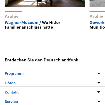
Archiv
Archiv
Wagner-Museum
Wo Hitler
Gewerks
Familienanschluss hatte
Munitio
Entdecken Sie den Deutschlandfunk
Programm
Programm
Hören
Alle Sendungen
Livestream
Kontakt
Die Nachrichten
Audios
Hörerservice
Service
Nachrichtenleicht