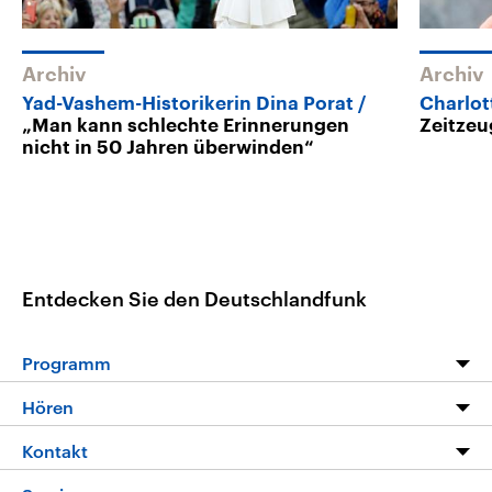
Archiv
Archiv
Yad-Vashem-Historikerin Dina Porat
Charlo
„Man kann schlechte Erinnerungen
Zeitzeu
nicht in 50 Jahren überwinden“
Entdecken Sie den Deutschlandfunk
Programm
Programm
Hören
Alle Sendungen
Livestream
Kontakt
Die Nachrichten
Audios
Hörerservice