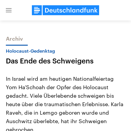
Close
menu
Archiv
Themen
Holocaust-Gedenktag
Das Ende des Schweigens
In Israel wird am heutigen Nationalfeiertag
Yom Ha’Schoah der Opfer des Holocaust
gedacht. Viele Überlebende schweigen bis
Landtagswahl Sachsen-Anhalt
USA
heute über die traumatischen Erlebnisse. Karla
2026
Aktuelle Beiträge, Analys
Alle Informationen
Raveh, die in Lemgo geboren wurde und
Hintergründe
Sachsen-Anhalt wählt am 6.
Wirtschaftlich und militäri
Auschwitz überlebte, hat ihr Schweigen
September 2026 einen neuen
gehören die Vereinigten S
Landtag. Seit 2021 wird das
den mächtigsten Ländern 
gebrochen.
Bundesland von einer Koalition aus
mit großem Einfluss auf d