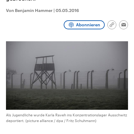
CDU, SPD und FDP regiert.-
aktuelle Weltgeschehen.
Umfragen, Prognosen,
Von Benjamin Hammer
|
05.05.2016
Wahlprogramme, aktuelle Berichte
Sendungen
Programm
Podcasts
und Hintergründe zu den Parteien
und Kandidaten der anstehenden
Abonnieren
Link
Wahl.
Emai
kopieren/te
Audio-Archiv
Als Jugendliche wurde Karla Raveh ins Konzentrationslager Ausschwitz
deportiert. (picture alliance / dpa / Fritz Schuhmann)