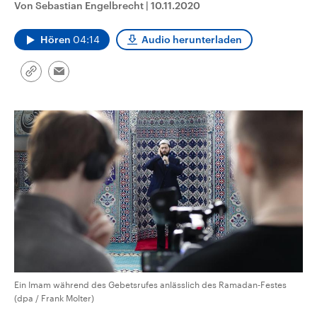
Von Sebastian Engelbrecht
|
10.11.2020
CDU, SPD und FDP regiert.-
aktuelle Weltgeschehen.
Umfragen, Prognosen,
Wahlprogramme, aktuelle Berichte
Hören
04:14
Audio herunterladen
Sendungen
Programm
Podcasts
und Hintergründe zu den Parteien
und Kandidaten der anstehenden
Wahl.
Link
Audio-Archiv
Email
kopieren/teilen
Ein Imam während des Gebetsrufes anlässlich des Ramadan-Festes
(dpa / Frank Molter)