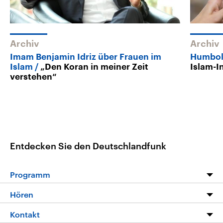
Archiv
Archiv
Imam Benjamin Idriz über Frauen im
Humbold
Islam
„Den Koran in meiner Zeit
Islam-I
verstehen“
Entdecken Sie den Deutschlandfunk
Programm
Programm
Hören
Alle Sendungen
Livestream
Kontakt