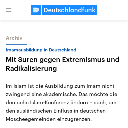
Close
menu
Archiv
Themen
Imamausbildung in Deutschland
Mit Suren gegen Extremismus und
Radikalisierung
Im Islam ist die Ausbildung zum Imam nicht
zwingend eine akademische. Das möchte die
Landtagswahl Sachsen-Anhalt
USA
deutsche Islam-Konferenz ändern – auch, um
2026
Aktuelle Beiträge, Analys
Alle Informationen
Hintergründe
den ausländischen Einfluss in deutschen
Sachsen-Anhalt wählt am 6.
Wirtschaftlich und militäri
September 2026 einen neuen
gehören die Vereinigten S
Moscheegemeinden einzugrenzen.
Landtag. Seit 2021 wird das
den mächtigsten Ländern 
Bundesland von einer Koalition aus
mit großem Einfluss auf d