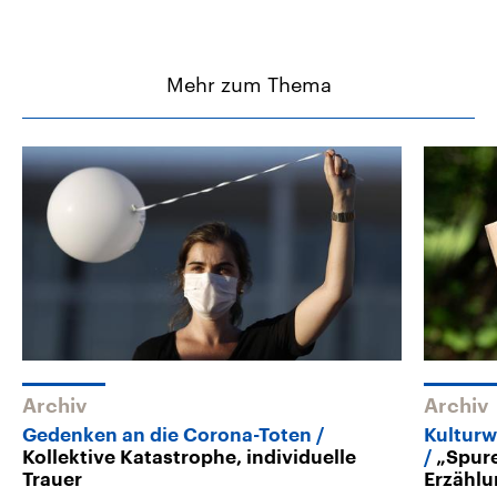
Mehr zum Thema
Archiv
Archiv
Gedenken an die Corona-Toten
Kulturw
Kollektive Katastrophe, individuelle
„Spure
Trauer
Erzähl