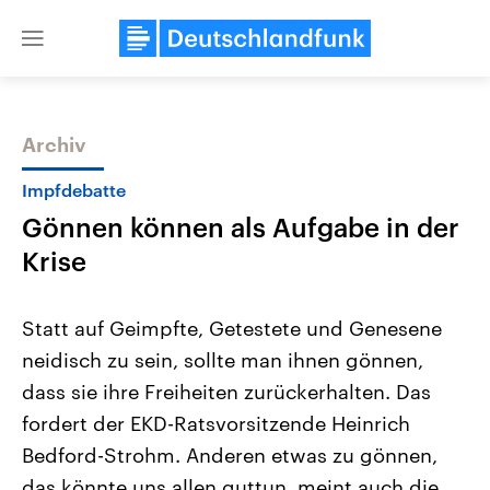
Close
menu
Archiv
Themen
Impfdebatte
Gönnen können als Aufgabe in der
Krise
Statt auf Geimpfte, Getestete und Genesene
neidisch zu sein, sollte man ihnen gönnen,
Landtagswahl Sachsen-Anhalt
USA
dass sie ihre Freiheiten zurückerhalten. Das
2026
Aktuelle Beiträge, Analys
Alle Informationen
Hintergründe
fordert der EKD-Ratsvorsitzende Heinrich
Sachsen-Anhalt wählt am 6.
Wirtschaftlich und militäri
September 2026 einen neuen
gehören die Vereinigten S
Bedford-Strohm. Anderen etwas zu gönnen,
Landtag. Seit 2021 wird das
den mächtigsten Ländern 
das könnte uns allen guttun, meint auch die
Bundesland von einer Koalition aus
mit großem Einfluss auf d