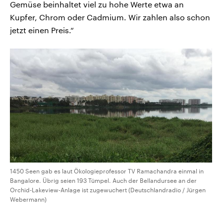
Gemüse beinhaltet viel zu hohe Werte etwa an
Kupfer, Chrom oder Cadmium. Wir zahlen also schon
jetzt einen Preis.“
1450 Seen gab es laut Ökologieprofessor TV Ramachandra einmal in
Bangalore. Übrig seien 193 Tümpel. Auch der Bellandursee an der
Orchid-Lakeview-Anlage ist zugewuchert (Deutschlandradio / Jürgen
Webermann)