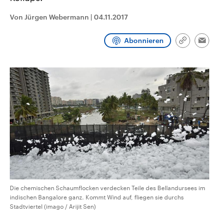
CDU, SPD und FDP regiert.-
aktuelle Weltgeschehen.
Umfragen, Prognosen,
Von Jürgen Webermann
|
04.11.2017
Wahlprogramme, aktuelle Berichte
Sendungen
Programm
Podcasts
und Hintergründe zu den Parteien
und Kandidaten der anstehenden
Abonnieren
Link
Wahl.
Emai
kopieren/te
Audio-Archiv
Die chemischen Schaumflocken verdecken Teile des Bellandursees im
indischen Bangalore ganz. Kommt Wind auf, fliegen sie durchs
Stadtviertel (imago / Arijit Sen)