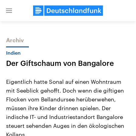
Close
menu
Archiv
Themen
Indien
Der Giftschaum von Bangalore
Eigentlich hatte Sonal auf einen Wohntraum
mit Seeblick gehofft. Doch wenn die giftigen
Flocken vom Bellandursee herüberwehen,
Landtagswahl Sachsen-Anhalt
USA
müssen ihre Kinder drinnen spielen. Der
2026
Aktuelle Beiträge, Analys
Alle Informationen
indische IT- und Industriestandort Bangalore
Hintergründe
Sachsen-Anhalt wählt am 6.
Wirtschaftlich und militäri
steuert sehenden Auges in den ökologischen
September 2026 einen neuen
gehören die Vereinigten S
Landtag. Seit 2021 wird das
den mächtigsten Ländern 
Kollaps.
Bundesland von einer Koalition aus
mit großem Einfluss auf d