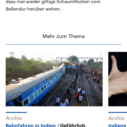
dass mal wieder giftige Schaumflocken vom
Bellandur herüber wehen.
Mehr zum Thema
Archiv
Archiv
Bahnfahren in Indien
Gefährlich,
Indien