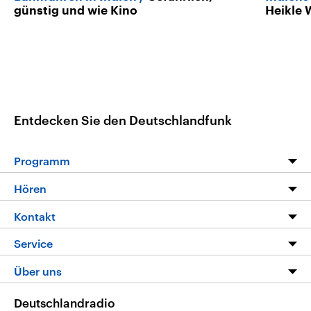
günstig und wie Kino
Heikle 
Entdecken Sie den Deutschlandfunk
Programm
Programm
Hören
Alle Sendungen
Livestream
Kontakt
Die Nachrichten
Audios
Hörerservice
Service
Nachrichtenleicht
Podcasts
Social Media
FAQ
Über uns
Neue Beiträge auf dlf.de
Deutschlandfunk App
Newsletter
Deutschlandradio
Themen-Schwerpunkte
Nachrichten App
Deutschlandradio