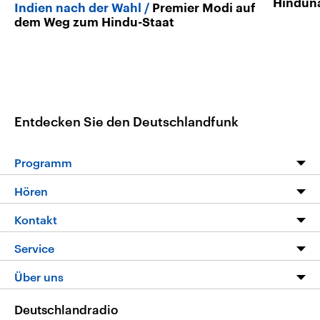
Hindun
Indien nach der Wahl
Premier Modi auf
dem Weg zum Hindu-Staat
Entdecken Sie den Deutschlandfunk
Programm
Programm
Hören
Alle Sendungen
Livestream
Kontakt
Die Nachrichten
Audios
Hörerservice
Service
Nachrichtenleicht
Podcasts
Social Media
FAQ
Über uns
Neue Beiträge auf dlf.de
Deutschlandfunk App
Newsletter
Deutschlandradio
Themen-Schwerpunkte
Nachrichten App
Deutschlandradio
Veranstaltungen