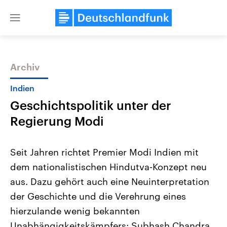
Close
menu
Archiv
Themen
Indien
Geschichtspolitik unter der
Regierung Modi
Seit Jahren richtet Premier Modi Indien mit
dem nationalistischen Hindutva-Konzept neu
Landtagswahl Sachsen-Anhalt
USA
aus. Dazu gehört auch eine Neuinterpretation
2026
Aktuelle Beiträge, Analys
Alle Informationen
Hintergründe
der Geschichte und die Verehrung eines
Sachsen-Anhalt wählt am 6.
Wirtschaftlich und militäri
September 2026 einen neuen
gehören die Vereinigten S
hierzulande wenig bekannten
Landtag. Seit 2021 wird das
den mächtigsten Ländern 
Unabhängigkeitskämpfers: Subhash Chandra
Bundesland von einer Koalition aus
mit großem Einfluss auf d