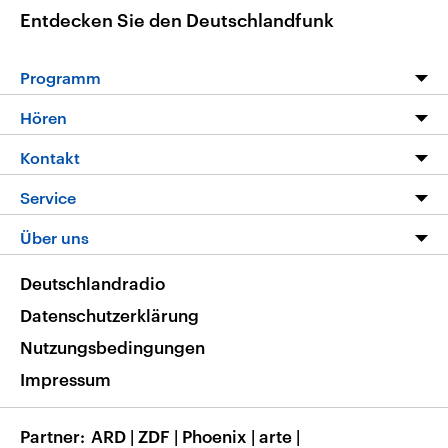
Entdecken Sie den Deutschlandfunk
Programm
Programm
Hören
Alle Sendungen
Livestream
Kontakt
Die Nachrichten
Audios
Hörerservice
Service
Nachrichtenleicht
Podcasts
Social Media
FAQ
Über uns
Neue Beiträge auf dlf.de
Deutschlandfunk App
Newsletter
Deutschlandradio
Themen-Schwerpunkte
Nachrichten App
Deutschlandradio
Veranstaltungen
Presse
Frequenzen
Datenschutzerklärung
Musikliste
Ausbildung und Karriere
Nutzungsbedingungen
RSS
Transparenz
Impressum
Korrekturen
Barrierefreiheit
Partner
ARD
|
ZDF
|
Phoenix
|
arte
|