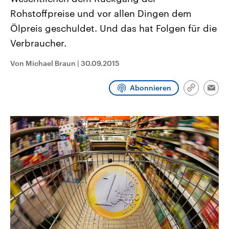
CDU, SPD und FDP regiert.-
aktuelle Weltgeschehen.
Rohstoffpreise und vor allen Dingen dem
Umfragen, Prognosen,
Wahlprogramme, aktuelle Berichte
Ölpreis geschuldet. Und das hat Folgen für die
Sendungen
Programm
Podcasts
und Hintergründe zu den Parteien
und Kandidaten der anstehenden
Verbraucher.
Wahl.
Audio-Archiv
Von Michael Braun
|
30.09.2015
Abonnieren
Link
Emai
kopieren/te