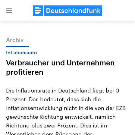
Close
menu
Archiv
Themen
Inflationsrate
Verbraucher und Unternehmen
profitieren
Die Inflationsrate in Deutschland liegt bei 0
Prozent. Das bedeutet, dass sich die
Landtagswahl Sachsen-Anhalt
USA
Inflationsentwicklung nicht in die von der EZB
2026
Aktuelle Beiträge, Analys
Alle Informationen
Hintergründe
gewünschte Richtung entwickelt, nämlich
Sachsen-Anhalt wählt am 6.
Wirtschaftlich und militäri
September 2026 einen neuen
gehören die Vereinigten S
Richtung plus zwei Prozent. Dies ist im
Landtag. Seit 2021 wird das
den mächtigsten Ländern 
Wesentlichen dem Rückgang der
Bundesland von einer Koalition aus
mit großem Einfluss auf d